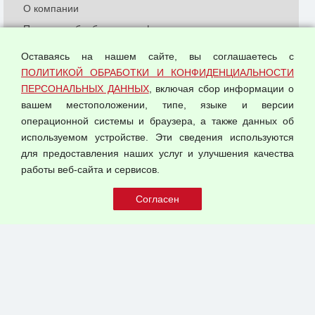
О компании
Политика обработки и конфиденциальности
персональных данных
Оставаясь на нашем сайте, вы соглашаетесь с
Согласием на обработку персональных данных
ПОЛИТИКОЙ ОБРАБОТКИ И КОНФИДЕНЦИАЛЬНОСТИ
Оферта оптовой купли-продажи
ПЕРСОНАЛЬНЫХ ДАННЫХ
, включая сбор информации о
Публичная оферта
вашем местоположении, типе, языке и версии
операционной системы и браузера, а также данных об
используемом устройстве. Эти сведения используются
для предоставления наших услуг и улучшения качества
© 2026 ООО "Феникс"
работы веб-сайта и сервисов.
Все права защищены.