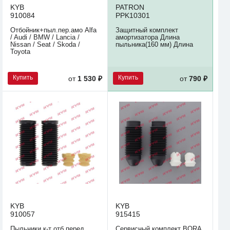
KYB
PATRON
910084
PPK10301
Отбойник+пыл.пер.амо Alfa
Защитный комплект
/ Audi / BMW / Lancia /
амортизатора Длина
Nissan / Seat / Skoda /
пыльника(160 мм) Длина
Toyota
Купить
Купить
от
1 530 ₽
от
790 ₽
KYB
KYB
910057
915415
Пыльники к-т отб перед
Сервисный комплект BORA