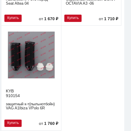
Seat Altea 04
OCTAVIA A3 -06
Купить
Купить
от
1 670 ₽
от
1 710 ₽
KYB
910154
защитный к-т(пыльнотбойн)
VAG A1Ibiza VPolo 6R
Купить
от
1 760 ₽