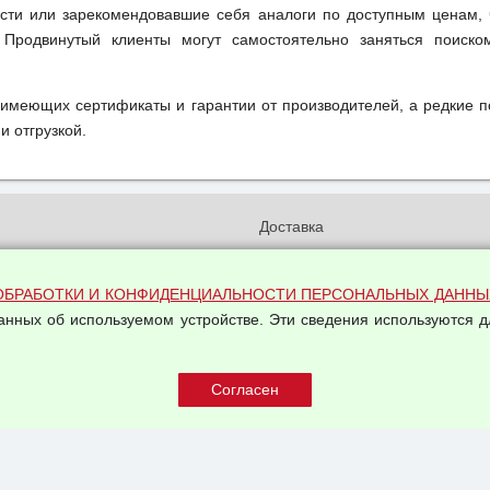
ти или зарекомендовавшие себя аналоги по доступным ценам, 
 Продвинутый клиенты могут самостоятельно заняться поиск
 имеющих сертификаты и гарантии от производителей, а редкие 
и отгрузкой.
и
Доставка
бработки и конфиденциальности
Вакансии
ых данных
Оплата и возвраты
ОБРАБОТКИ И КОНФИДЕНЦИАЛЬНОСТИ ПЕРСОНАЛЬНЫХ ДАННЫ
на обработку персональных
данных об используемом устройстве. Эти сведения используются д
Арендодателям
Написать письмо Руководству
овой купли-продажи
оферта