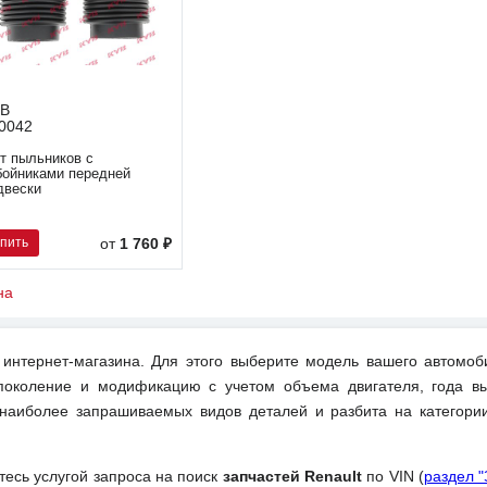
YB
0042
кт пыльников с
бойниками передней
двески
упить
от
1 760 ₽
на
интернет-магазина. Для этого выберите модель вашего автомоб
поколение и модификацию с учетом объема двигателя, года вы
 наиболее запрашиваемых видов деталей и разбита на категори
йтесь услугой запроса на поиск
запчастей Renault
по VIN (
раздел 