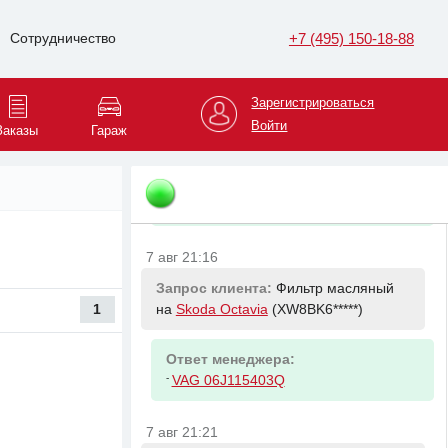
7 авг 20:46
+7 (495) 150-18-88
Сотрудничество
Запрос клиента:
Амортизатор
передний левый на
Renault Duster
(X7LHSR*****)
Зарегистрироваться
Войти
Заказы
Гараж
Ответ менеджера:
-
RENAULT 543026656R Амортизатор
передний Рено Duster F4R 4x4.1.6
16V K4M. 1.5dCi K9K
7 авг 21:16
Запрос клиента:
Фильтр масляный
1
на
Skoda Octavia
(XW8BK6*****)
Ответ менеджера:
-
VAG 06J115403Q
7 авг 21:21