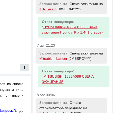
Запрос клиента:
Свеча зажигания на
KIA Cerato
(XWEFX4*****)
Ответ менеджера:
-
HYUNDAI/KIA 1885410080 Свеча
зажигания Hyundai Kia 1.4- 1.6 2007-
7 авг 21:23
Запрос клиента:
Свеча зажигания на
Mitsubishi Lancer
(JMBSRC*****)
1
Ответ менеджера:
-
MITSUBISHI 1822A086 СВЕЧА
ЗАЖИГАНИЯ
иля из списка
пуска и типа
8 авг 00:06
и, понятные и
Запрос клиента:
Стойка
стабилизатора переднего на
"Запросы"
), где