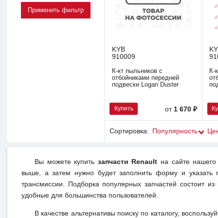
KYB
K
910009
91
К-кт пыльников с
К-
отбойниками передней
от
подвески Logan Duster
по
Купить
К
от
1 670 ₽
Сортировка:
Популярность
Це
Вы можете купить
запчасти Renault
на сайте нашего 
выше, а затем нужно будет заполнить форму и указать 
трансмиссии. Подборка популярных запчастей состоит из
удобные для большинства пользователей.
В качестве альтернативы поиску по каталогу, воспользу