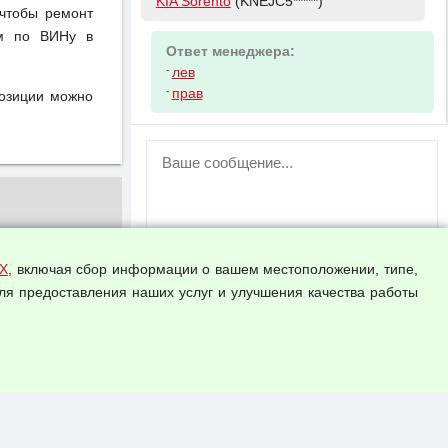
KIA Sorento
(KNEJC5*****)
чтобы ремонт
ом по ВИНу в
Ответ менеджера:
-
лев
-
прав
позиции можно
ВНИМАНИЕ!
Возможность отправлять сообщения
для незарегистрированных
пользователей временно отключена!
Зарегистрируйтесь или войдите в свой
аккаунт.
Х
, включая сбор информации о вашем местоположении, типе,
ля предоставления наших услуг и улучшения качества работы
Прикрепить