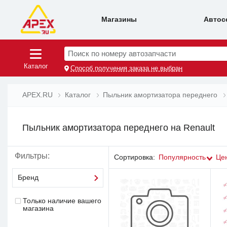
Магазины
Автос
Поиск по номеру автозапчасти
Каталог
Способ получения заказа не выбран
APEX.RU
Каталог
Пыльник амортизатора переднего
Пыльник амортизатора переднего на Renault
Фильтры:
Сортировка:
Популярность
Це
Бренд
Только наличие вашего
магазина