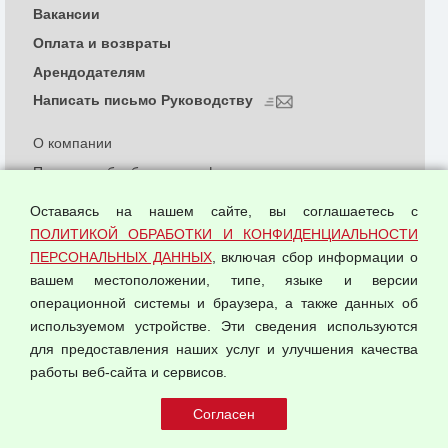
Вакансии
Оплата и возвраты
Арендодателям
Написать письмо Руководству
О компании
Политика обработки и конфиденциальности
персональных данных
Оставаясь на нашем сайте, вы соглашаетесь с
Согласием на обработку персональных данных
ПОЛИТИКОЙ ОБРАБОТКИ И КОНФИДЕНЦИАЛЬНОСТИ
Оферта оптовой купли-продажи
ПЕРСОНАЛЬНЫХ ДАННЫХ
, включая сбор информации о
Публичная оферта
вашем местоположении, типе, языке и версии
операционной системы и браузера, а также данных об
используемом устройстве. Эти сведения используются
для предоставления наших услуг и улучшения качества
© 2026 ООО "Феникс"
работы веб-сайта и сервисов.
Все права защищены.