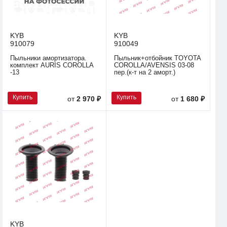
KYB
KYB
910079
910049
Пыльники амортизатора.
Пыльник+отбойник TOYOTA
комплект AURIS COROLLA
COROLLA/AVENSIS 03-08
-13
пер.(к-т на 2 аморт.)
Купить
Купить
от
2 970 ₽
от
1 680 ₽
KYB