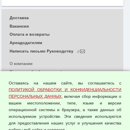
Доставка
Вакансии
Оплата и возвраты
Арендодателям
Написать письмо Руководству
О компании
Политика обработки и конфиденциальности
персональных данных
Оставаясь на нашем сайте, вы соглашаетесь с
Согласием на обработку персональных данных
ПОЛИТИКОЙ ОБРАБОТКИ И КОНФИДЕНЦИАЛЬНОСТИ
Оферта оптовой купли-продажи
ПЕРСОНАЛЬНЫХ ДАННЫХ
, включая сбор информации о
Публичная оферта
вашем местоположении, типе, языке и версии
операционной системы и браузера, а также данных об
используемом устройстве. Эти сведения используются
для предоставления наших услуг и улучшения качества
© 2026 ООО "Феникс"
работы веб-сайта и сервисов.