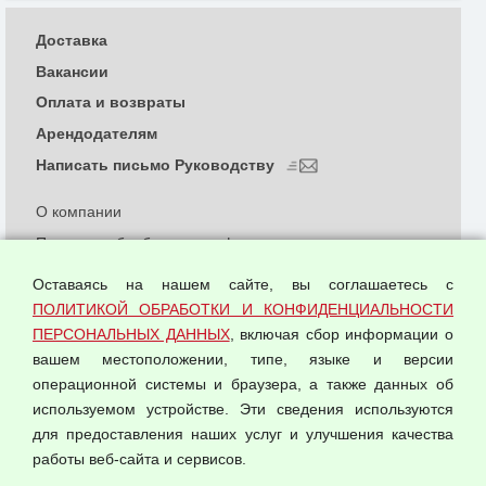
Доставка
Вакансии
Оплата и возвраты
Арендодателям
Написать письмо Руководству
О компании
Политика обработки и конфиденциальности
персональных данных
Оставаясь на нашем сайте, вы соглашаетесь с
Согласием на обработку персональных данных
ПОЛИТИКОЙ ОБРАБОТКИ И КОНФИДЕНЦИАЛЬНОСТИ
Оферта оптовой купли-продажи
ПЕРСОНАЛЬНЫХ ДАННЫХ
, включая сбор информации о
Публичная оферта
вашем местоположении, типе, языке и версии
операционной системы и браузера, а также данных об
используемом устройстве. Эти сведения используются
для предоставления наших услуг и улучшения качества
© 2026 ООО "Феникс"
работы веб-сайта и сервисов.
Все права защищены.