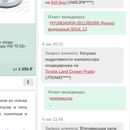
на
KIA Soul
(XWEJP8*****)
Ответ менеджера:
-
HYUNDAI/KIA 28113B2000 Фильтр
воздушный SOUL 13
к опоры
6 авг 20:31
ора VW T5 03>
Запрос клиента:
Катушка
индуктивности компрессора
кондицирнера на
от
1 050 ₽
Toyota Land Cruiser Prado
(JTEAM2*****)
1
Ответ менеджера:
-
компрессор
иля из списка
-
.
пуска и типа
и, понятные и
6 авг 21:56
Запрос клиента:
Втягивающее реле