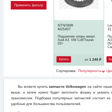
NTN/SNR
Le
M25407
31
Подшипник опоры аморт.
По
Audi A3. VW Colf/Touran
AU
03>
05
Ca
Купить
К
от
1 240 ₽
Сортировка:
Популярность
Це
Вы можете купить
запчасти Volkswagen
на сайте нашег
выше, а затем нужно будет заполнить форму и указать 
трансмиссии. Подборка популярных запчастей состоит из
удобные для большинства пользователей.