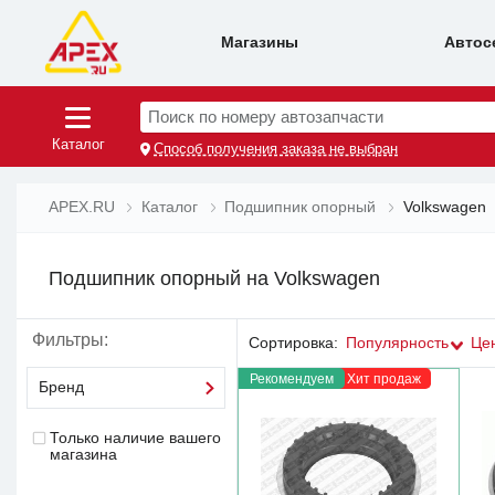
Магазины
Автос
Поиск по номеру автозапчасти
Каталог
Способ получения заказа не выбран
APEX.RU
Каталог
Подшипник опорный
Volkswagen
Подшипник опорный на Volkswagen
Фильтры:
Сортировка:
Популярность
Це
Рекомендуем
Хит продаж
Бренд
Только наличие вашего
магазина