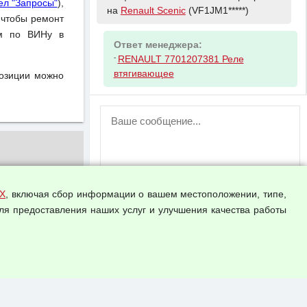
ел "Запросы"
),
на
Renault Scenic
(VF1JM1*****)
 чтобы ремонт
ом по ВИНу в
Ответ менеджера:
-
RENAULT 7701207381 Реле
втягивающее
позиции можно
ВНИМАНИЕ!
Возможность отправлять сообщения
для незарегистрированных
пользователей временно отключена!
Зарегистрируйтесь или войдите в свой
аккаунт.
Х
, включая сбор информации о вашем местоположении, типе,
ля предоставления наших услуг и улучшения качества работы
Прикрепить