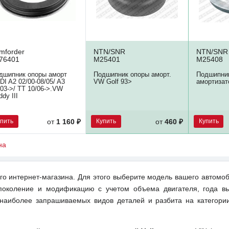
mforder
NTN/SNR
NTN/SNR
76401
M25401
M25408
дшипник опоры аморт
Подшипник опоры аморт.
Подшипни
DI A2 02/00-08/05/ A3
VW Golf 93>
амортизат
/03->/ TT 10/06->.VW
ddy III
упить
Купить
Купить
от
1 160 ₽
от
460 ₽
на
о интернет-магазина. Для этого выберите модель вашего автомоб
поколение и модификацию с учетом объема двигателя, года вы
 наиболее запрашиваемых видов деталей и разбита на категори