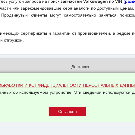
тесь услугой запроса на поиск
запчастей Volkswagen
по VIN (
разд
части или зарекомендовавшие себя аналоги по доступным ценам,
 Продвинутый клиенты могут самостоятельно заняться поиск
 имеющих сертификаты и гарантии от производителей, а редкие 
и отгрузкой.
и
Доставка
бработки и конфиденциальности
Вакансии
ых данных
Оплата и возвраты
ОБРАБОТКИ И КОНФИДЕНЦИАЛЬНОСТИ ПЕРСОНАЛЬНЫХ ДАННЫ
на обработку персональных
данных об используемом устройстве. Эти сведения используются д
Арендодателям
Написать письмо Руководству
овой купли-продажи
оферта