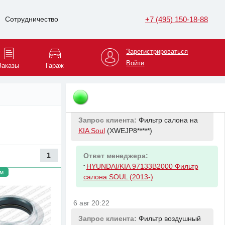
6 авг 20:22
+7 (495) 150-18-88
Сотрудничество
Запрос клиента:
Фильтр масляный
на
KIA Soul
(XWEJP8*****)
Зарегистрироваться
Ответ менеджера:
Войти
Заказы
Гараж
-
HYUNDAI/KIA 2630035505 Фильтр
масляный Kia & Hyundai
6 авг 20:22
Запрос клиента:
Фильтр салона на
KIA Soul
(XWEJP8*****)
1
Ответ менеджера:
-
HYUNDAI/KIA 97133B2000 Фильтр
м
салона SOUL (2013-)
6 авг 20:22
Запрос клиента:
Фильтр воздушный