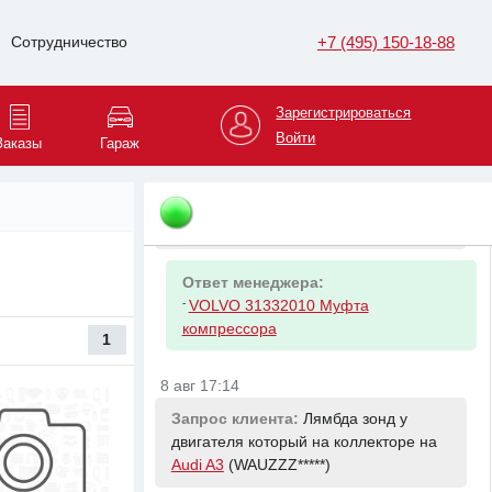
+7 (495) 150-18-88
Сотрудничество
Ответ менеджера:
-
VOLVO 36001462 КОМПРЕССОР A C
COMPRESSOR EXCH
Зарегистрироваться
Войти
Заказы
Гараж
8 авг 17:05
Запрос клиента:
Муфта
кондиционера. на
Volvo XC60
(YV1DZ3*****)
Ответ менеджера:
-
VOLVO 31332010 Муфта
компрессора
1
8 авг 17:14
Запрос клиента:
Лямбда зонд у
двигателя который на коллекторе на
Audi A3
(WAUZZZ*****)