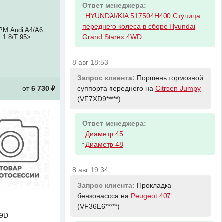
Ответ менеджера:
-
HYUNDAI/KIA 517504H400 Ступица
переднего колеса в сборе Hyundai
РМ Audi A4/A6.
Grand Starex 4WD
 1.8/T 95>
8 авг 18:53
Запрос клиента:
Поршень тормозной
от
6 730 ₽
суппорта переднего на
Citroen Jumpy
(VF7XD9*****)
Ответ менеджера:
-
Диаметр 45
-
Диаметр 48
8 авг 19:34
Запрос клиента:
Прокладка
бензонасоса на
Peugeot 407
(VF36E6*****)
19D