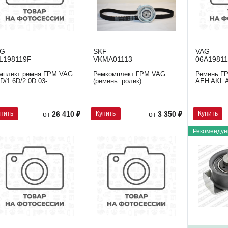
AG
SKF
VAG
L198119F
VKMA01113
06A19811
мплект ремня ГРМ VAG
Ремкомплект ГРМ VAG
Ремень ГР
2D/1.6D/2.0D 03-
(ремень. ролик)
AEH AKL 
упить
Купить
Купить
от
26 410 ₽
от
3 350 ₽
Рекомендуе