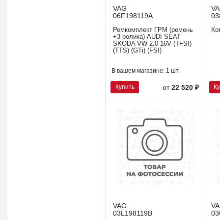
VAG
V
06F198119A
03
Ремкомплект ГРМ (ремень
Ко
+3 ролика) AUDI SEAT
SKODA VW 2.0 16V (TFSI)
(TTS) (GTi) (FSI)
В вашем магазине:
1 шт.
Купить
К
от
22 520 ₽
VAG
V
03L198119B
03