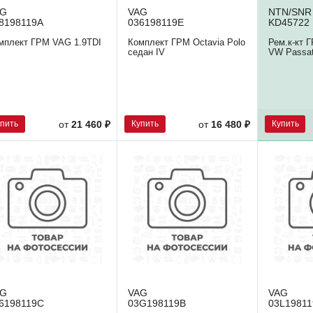
AG
VAG
NTN/SNR
8198119A
036198119E
KD45722
мплект ГРМ VAG 1.9TDI
Комплект ГРМ Octavia Polo
Рем.к-кт Г
седан IV
VW Passat
упить
Купить
Купить
от
21 460 ₽
от
16 480 ₽
AG
VAG
VAG
6198119C
03G198119B
03L1981