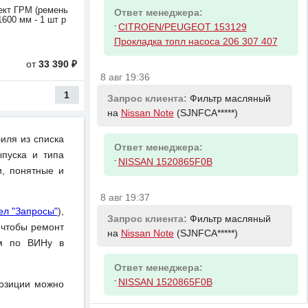
кт ГРМ (ремень
Ответ менеджера:
600 мм - 1 шт р
-
CITROEN/PEUGEOT 153129
Прокладка топл насоса 206 307 407
от
33 390 ₽
8 авг 19:36
1
Запрос клиента:
Фильтр масляный
на
Nissan Note
(SJNFCA*****)
иля из списка
Ответ менеджера:
пуска и типа
-
NISSAN 1520865F0B
и, понятные и
8 авг 19:37
ел "Запросы"
),
Запрос клиента:
Фильтр масляный
 чтобы ремонт
на
Nissan Note
(SJNFCA*****)
ом по ВИНу в
Ответ менеджера:
-
NISSAN 1520865F0B
позиции можно