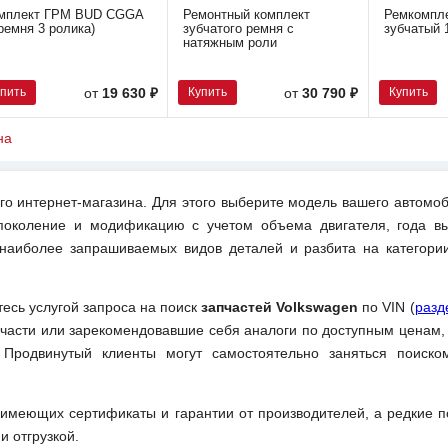
мплект ГРМ BUD CGGA
Ремонтный комплект
Ремкомпле
 ремня 3 ролика)
зубчатого ремня с
зубчатый 1
натяжным роли
упить
Купить
Купить
от
19 630 ₽
от
30 790 ₽
на
о интернет-магазина. Для этого выберите модель вашего автомоб
поколение и модификацию с учетом объема двигателя, года вы
 наиболее запрашиваемых видов деталей и разбита на категори
тесь услугой запроса на поиск
запчастей Volkswagen
по VIN (
разд
части или зарекомендовавшие себя аналоги по доступным ценам,
 Продвинутый клиенты могут самостоятельно заняться поиск
 имеющих сертификаты и гарантии от производителей, а редкие 
и отгрузкой.