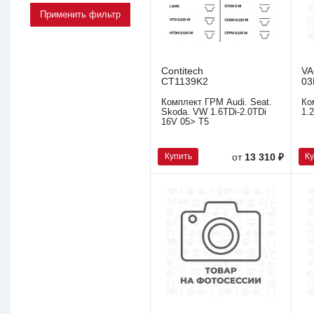
Contitech
V
CT1139K2
03
Комплект ГРМ Audi. Seat.
Ко
Skoda. VW 1.6TDi-2.0TDi
1.
16V 05> T5
Купить
К
от
13 310 ₽