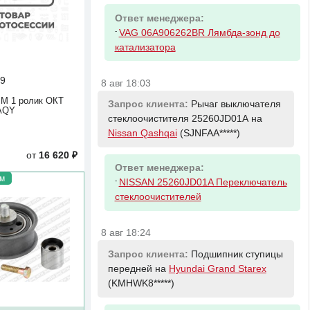
Ответ менеджера:
-
VAG 06A906262BR Лямбда-зонд до
катализатора
9
8 авг 18:03
М 1 ролик ОКТ
Запрос клиента:
Рычаг выключателя
AQY
стеклоочистителя 25260JD01А на
Nissan Qashqai
(SJNFAA*****)
от
16 620 ₽
Ответ менеджера:
м
-
NISSAN 25260JD01A Переключатель
стеклоочистителей
8 авг 18:24
Запрос клиента:
Подшипник ступицы
передней на
Hyundai Grand Starex
(KMHWK8*****)