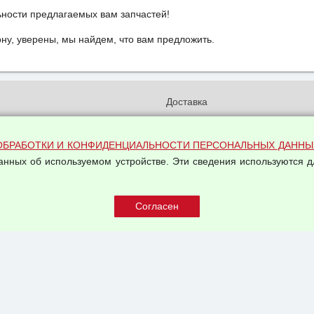
ьности предлагаемых вам запчастей!
у, уверены, мы найдем, что вам предложить.
и
Доставка
бработки и конфиденциальности
Вакансии
ых данных
Оплата и возвраты
ОБРАБОТКИ И КОНФИДЕНЦИАЛЬНОСТИ ПЕРСОНАЛЬНЫХ ДАННЫ
на обработку персональных
данных об используемом устройстве. Эти сведения используются д
Арендодателям
Написать письмо Руководству
овой купли-продажи
оферта