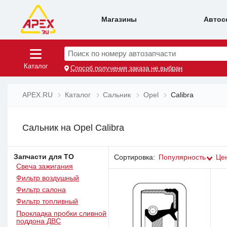
Магазины
Автос
Поиск по номеру автозапчасти
Каталог
Способ получения заказа не выбран
APEX.RU
Каталог
Сальник
Opel
Calibra
Сальник на Opel Calibra
Запчасти для ТО
Сортировка:
Популярность
Це
Свеча зажигания
Фильтр воздушный
Фильтр салона
Фильтр топливный
Прокладка пробки сливной
поддона ДВС