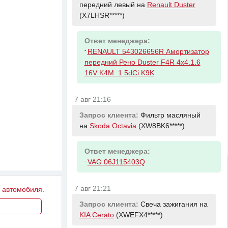
передний левый на
Renault Duster
(X7LHSR*****)
Ответ менеджера:
-
RENAULT 543026656R Амортизатор
передний Рено Duster F4R 4x4.1.6
16V K4M. 1.5dCi K9K
7 авг 21:16
Запрос клиента:
Фильтр масляный
на
Skoda Octavia
(XW8BK6*****)
Ответ менеджера:
-
VAG 06J115403Q
7 авг 21:21
у автомобиля.
Запрос клиента:
Свеча зажигания на
KIA Cerato
(XWEFX4*****)