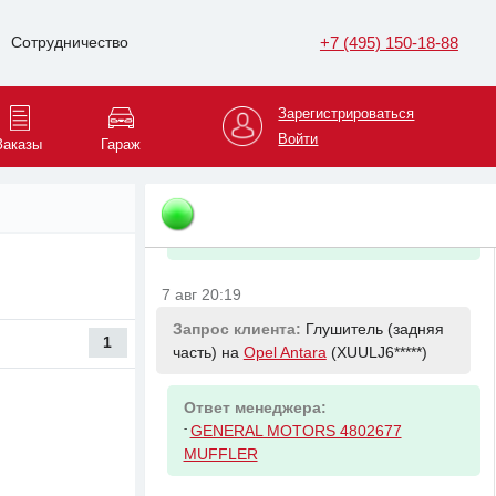
-
HAVAL 1123101XGW02A Топливный
+7 (495) 150-18-88
Сотрудничество
насос в сборе
7 авг 20:11
Зарегистрироваться
Запрос клиента:
Масло моторное на
Войти
Заказы
Гараж
Suzuki SX4
(JSAGYA*****)
Ответ менеджера:
-
LUKOIL 3149902
7 авг 20:19
Запрос клиента:
Глушитель (задняя
1
часть) на
Opel Antara
(XUULJ6*****)
Ответ менеджера:
-
GENERAL MOTORS 4802677
MUFFLER