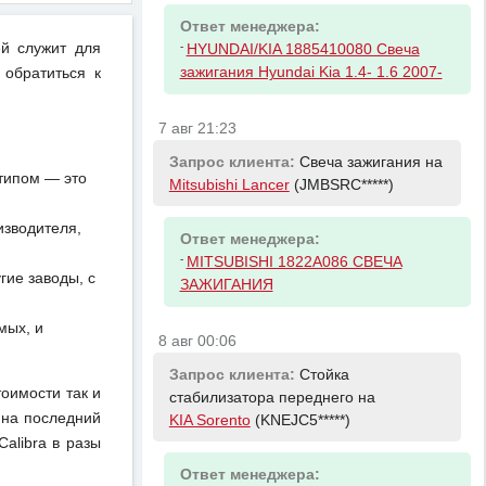
Ответ менеджера:
-
ей служит для
HYUNDAI/KIA 1885410080 Свеча
зажигания Hyundai Kia 1.4- 1.6 2007-
 обратиться к
7 авг 21:23
Запрос клиента:
Свеча зажигания на
отипом — это
Mitsubishi Lancer
(JMBSRC*****)
изводителя,
Ответ менеджера:
-
MITSUBISHI 1822A086 СВЕЧА
ие заводы, с
ЗАЖИГАНИЯ
мых, и
8 авг 00:06
Запрос клиента:
Стойка
тоимости так и
стабилизатора переднего на
 на последний
KIA Sorento
(KNEJC5*****)
alibra в разы
Ответ менеджера: