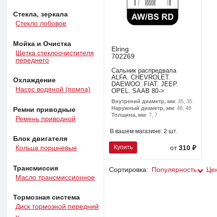
Стекла, зеркала
Стекло лобовое
Мойка и Очистка
Elring
Щетка стеклоочистителя
702269
переднего
Сальник распредвала
ALFA. CHEVROLET.
Охлаждение
DAEWOO. FIAT. JEEP.
Насос водяной (помпа)
OPEL. SAAB 80->
Внутрений диаметр, мм
: 35, 35
Наружный диаметр, мм
: 48, 48
Ремни приводные
Толщина, мм
: 7, 7
Ремень приводной
В вашем магазине:
2 шт.
Блок двигателя
Купить
от
310 ₽
Кольца поршневые
Трансмиссия
Сортировка:
Популярность
Це
Масло трансмиссионное
Тормозная система
Диск тормозной передний