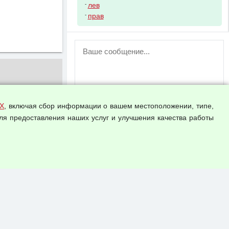
-
лев
-
прав
ВНИМАНИЕ!
Возможность отправлять сообщения
для незарегистрированных
пользователей временно отключена!
Зарегистрируйтесь или войдите в свой
аккаунт.
Х
, включая сбор информации о вашем местоположении, типе,
ля предоставления наших услуг и улучшения качества работы
Прикрепить