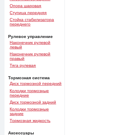
Опора шаровая
Ступица передняя
Стойка стабилизатора
переднего
Рулевое управление
Наконечник рулевой
левый
Наконечник рулевой
правый
Тяга рулевая
Тормозная система
Диск тормозной передний
Колодки тормозные
передние
Диск тормозной задний
Колодки тормозные
задние
Тормозная жидкость
Аксессуары