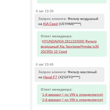
6 авг 19:39
Запрос клиента:
Фильтр воздушный
на
KIA Ceed
(U5YHM8*****)
Ответ менеджера:
-
HYUNDAI/KIA 281133X000 Фильтр
воздушный Kia Sportage/Hyndai ix35
20CRDi 10 Ceed
6 авг 19:46
Запрос клиента:
Фильтр масляный
на
Haval F7
(XZGFF0*****)
Ответ менеджера:
-
1-й вариант ( по VIN е определяется)
-
2-й вариант ( по VIN е определяется)