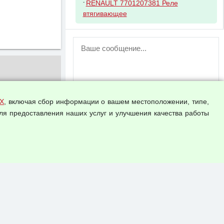
-
RENAULT 7701207381 Реле
втягивающее
ВНИМАНИЕ!
Возможность отправлять сообщения
для незарегистрированных
пользователей временно отключена!
Зарегистрируйтесь или войдите в свой
аккаунт.
Х
, включая сбор информации о вашем местоположении, типе,
ля предоставления наших услуг и улучшения качества работы
Прикрепить