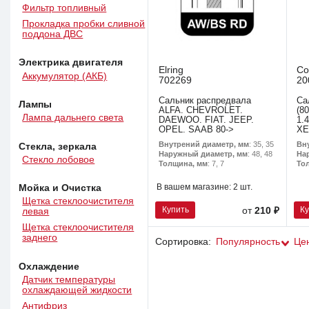
Фильтр топливный
Прокладка пробки сливной
поддона ДВС
Электрика двигателя
Elring
Co
Аккумулятор (АКБ)
702269
20
Сальник распредвала
Са
Лампы
ALFA. CHEVROLET.
(8
Лампа дальнего света
DAEWOO. FIAT. JEEP.
1.4
OPEL. SAAB 80->
XE
Внутрений диаметр, мм
: 35, 35
Вн
Стекла, зеркала
Наружный диаметр, мм
: 48, 48
На
Стекло лобовое
Толщина, мм
: 7, 7
То
В вашем магазине:
2 шт.
Мойка и Очистка
Щетка стеклоочистителя
Купить
К
от
210 ₽
левая
Щетка стеклоочистителя
заднего
Сортировка:
Популярность
Це
Охлаждение
Датчик температуры
охлаждающей жидкости
Антифриз