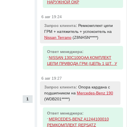
НАРУЖНОЙ ОКР
6 авг 19:24
Запрос клиента:
Ремкомплект цепи
ГРМ + натяжитель + успокоитель на
Nissan Terrano
(Z8NHSN*****)
Ответ менеджера:
-
NISSAN 130C100QAA КОМПЛЕКТ
ЦЕПИ ПРИВОДА ГРМ (ЦЕПЬ 1 ШТ.. У
6 авг 19:27
Запрос клиента:
Опора кардана с
подшипником на
Mercedes-Benz 190
1
(WDB201*****)
Ответ менеджера:
-
MERCEDES-BENZ A1244100010
РЕМКОМПЛЕКТ REPSATZ