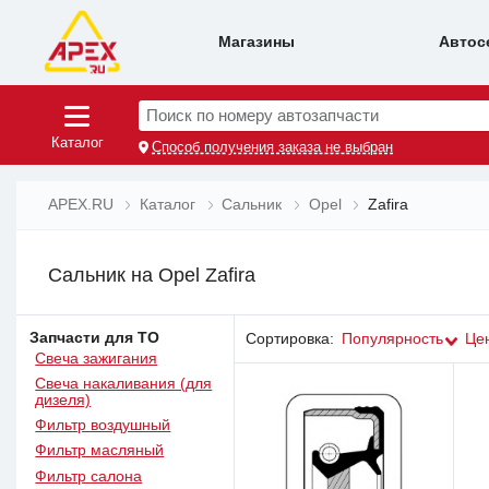
Магазины
Автос
Поиск по номеру автозапчасти
Каталог
Способ получения заказа не выбран
APEX.RU
Каталог
Сальник
Opel
Zafira
Сальник на Opel Zafira
Запчасти для ТО
Сортировка:
Популярность
Це
Свеча зажигания
Свеча накаливания (для
дизеля)
Фильтр воздушный
Фильтр масляный
Фильтр салона