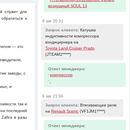
воздушный SOUL 13
ей служит для
 обратиться к
6 авг 20:31
Запрос клиента:
Катушка
индуктивности компрессора
кондицирнера на
отипом — это
Toyota Land Cruiser Prado
(JTEAM2*****)
изводителя,
Ответ менеджера:
ие заводы, с
-
компрессор
-
.
мых, и
6 авг 21:56
тоимости так и
Запрос клиента:
Втягивающее реле
 на последний
на
Renault Scenic
(VF1JM1*****)
Zafira в разы
Ответ менеджера: