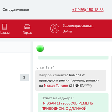
NISSAN 552405PA0E Буфер хода
сжатия
+7 (495) 150-18-88
Сотрудничество
6 авг 19:23
Зарегистрироваться
Запрос клиента:
Проставка пружины
задней на
Datsun on-Do
(Z8NBAA*****)
Войти
Заказы
Гараж
Ответ менеджера:
-
NISSAN 550345PA0A ПPOKЛAДKA
ИЗOЛ ПPУЖ
6 авг 19:24
Запрос клиента:
Комплект
1
приводного ремня (ремень, ролики)
на
Nissan Terrano
(Z8NHSN*****)
Ответ менеджера:
-
NISSAN 1172000Q8B РЕМЕНЬ
ПРИВОДНОЙ. С ДЛИННОЙ