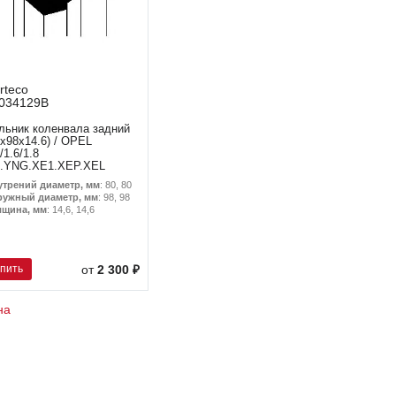
rteco
034129B
льник коленвала задний
0х98х14.6) / OPEL
/1.6/1.8
.YNG.XE1.XEP.XEL
утрений диаметр, мм
: 80, 80
ружный диаметр, мм
: 98, 98
лщина, мм
: 14,6, 14,6
упить
от
2 300 ₽
на