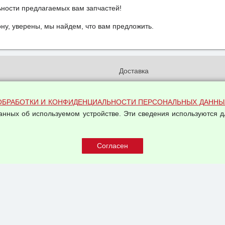
ьности предлагаемых вам запчастей!
у, уверены, мы найдем, что вам предложить.
и
Доставка
бработки и конфиденциальности
Вакансии
ых данных
Оплата и возвраты
ОБРАБОТКИ И КОНФИДЕНЦИАЛЬНОСТИ ПЕРСОНАЛЬНЫХ ДАННЫ
на обработку персональных
данных об используемом устройстве. Эти сведения используются д
Арендодателям
Написать письмо Руководству
овой купли-продажи
оферта