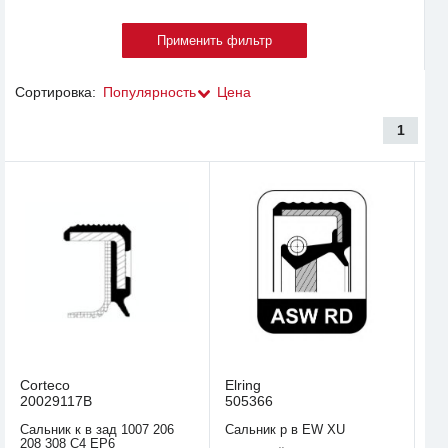
Сортировка:
Популярность
Цена
1
Corteco
Elring
20029117B
505366
Сальник к в зад 1007 206
Сальник р в EW XU
208 308 С4 EP6