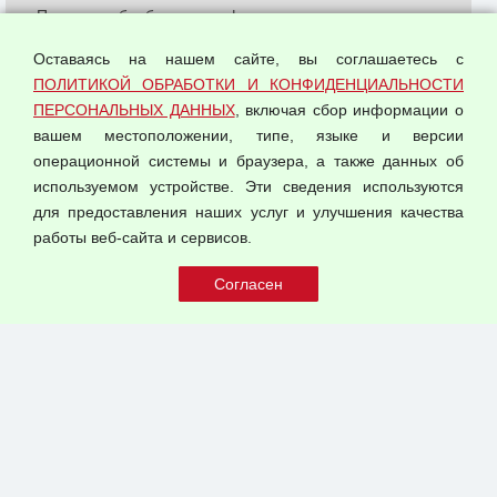
Политика обработки и конфиденциальности
персональных данных
Оставаясь на нашем сайте, вы соглашаетесь с
Согласием на обработку персональных данных
ПОЛИТИКОЙ ОБРАБОТКИ И КОНФИДЕНЦИАЛЬНОСТИ
Оферта оптовой купли-продажи
ПЕРСОНАЛЬНЫХ ДАННЫХ
, включая сбор информации о
Публичная оферта
вашем местоположении, типе, языке и версии
операционной системы и браузера, а также данных об
используемом устройстве. Эти сведения используются
для предоставления наших услуг и улучшения качества
© 2026 ООО "Феникс"
работы веб-сайта и сервисов.
Все права защищены.