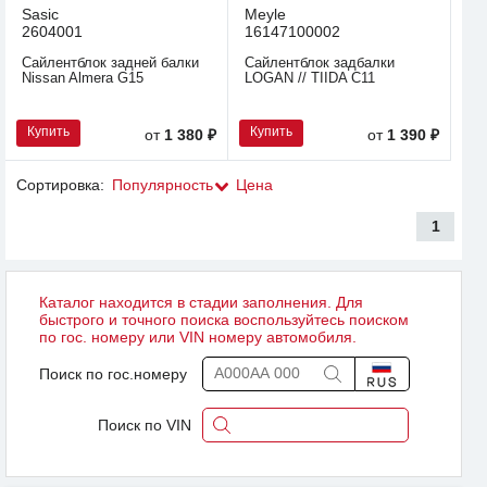
Sasic
Meyle
2604001
16147100002
Сайлентблок задней балки
Сайлентблок задбалки
Nissan Almera G15
LOGAN // TIIDA C11
Купить
Купить
от
1 380 ₽
от
1 390 ₽
Сортировка:
Популярность
Цена
1
Каталог находится в стадии заполнения. Для
быстрого и точного поиска воспользуйтесь поиском
по гос. номеру или VIN номеру автомобиля.
Поиск по гос.номеру
Поиск по VIN