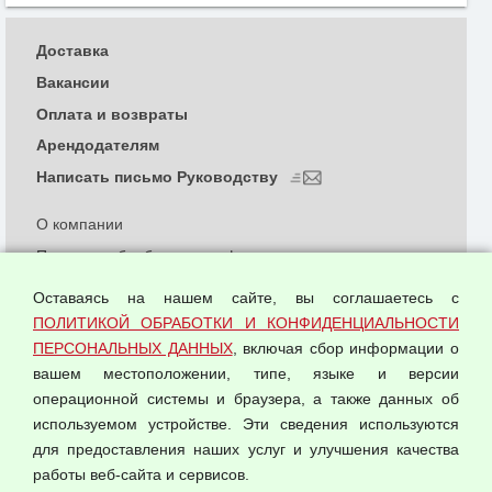
Доставка
Вакансии
Оплата и возвраты
Арендодателям
Написать письмо Руководству
О компании
Политика обработки и конфиденциальности
персональных данных
Оставаясь на нашем сайте, вы соглашаетесь с
Согласием на обработку персональных данных
ПОЛИТИКОЙ ОБРАБОТКИ И КОНФИДЕНЦИАЛЬНОСТИ
Оферта оптовой купли-продажи
ПЕРСОНАЛЬНЫХ ДАННЫХ
, включая сбор информации о
Публичная оферта
вашем местоположении, типе, языке и версии
операционной системы и браузера, а также данных об
используемом устройстве. Эти сведения используются
для предоставления наших услуг и улучшения качества
© 2026 ООО "Феникс"
работы веб-сайта и сервисов.
Все права защищены.