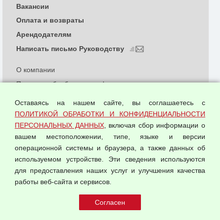
Вакансии
Оплата и возвраты
Арендодателям
Написать письмо Руководству
О компании
Политика обработки и конфиденциальности
персональных данных
Оставаясь на нашем сайте, вы соглашаетесь с
Согласием на обработку персональных данных
ПОЛИТИКОЙ ОБРАБОТКИ И КОНФИДЕНЦИАЛЬНОСТИ
Оферта оптовой купли-продажи
ПЕРСОНАЛЬНЫХ ДАННЫХ
, включая сбор информации о
Публичная оферта
вашем местоположении, типе, языке и версии
операционной системы и браузера, а также данных об
используемом устройстве. Эти сведения используются
для предоставления наших услуг и улучшения качества
© 2026 ООО "Феникс"
работы веб-сайта и сервисов.
Все права защищены.