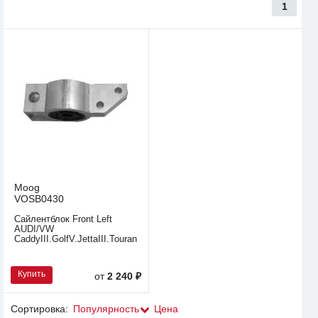
1
Moog
VOSB0430
Сайлентблок Front Left
AUDI/VW
CaddyIII.GolfV.JettaIII.Touran/A3
Купить
от
2 240 ₽
Сортировка:
Популярность
Цена