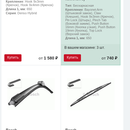
Крепление
: Hook 9x3mm
(Крючок), Hook 9x4mm (Крючок)
Тип
: Бескаркасная
Длина 1, мм
: 650
Крепление
: Bayonet Arm
(Штыковой замок), Claw
Серия
: Denso Hybrid
(Клешня), Hook 9x3mm (Крючок),
Pin Lock (Штырь), Pinch Tab
(Боковой зажим), Push Button
16mm (Кнопка узкая), Push Button
19mm (Кнопка), Top Lock
(Верхний замок)
Длина 1, мм
: 650
В вашем магазине:
3 шт.
Купить
Купить
от
1 580 ₽
от
740 ₽
Bosch
Bosch