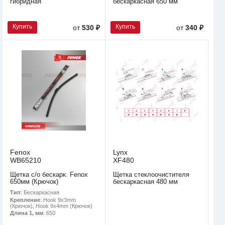
гибридная
бескаркасная 650 мм
Купить
Купить
от
530 ₽
от
340 ₽
Fenox
Lynx
WB65210
XF480
Щетка с/о бескарк. Fenox
Щетка стеклоочистителя
650мм (Крючок)
бескаркасная 480 мм
Тип
: Бескаркасная
Крепление
: Hook 9x3mm
(Крючок), Hook 9x4mm (Крючок)
Длина 1, мм
: 650