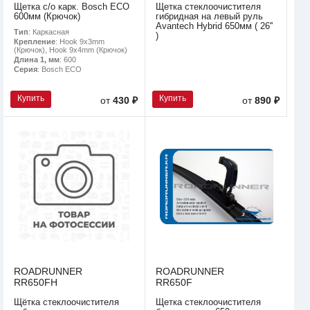
Щетка с/о карк. Bosch ECO
Щетка стеклоочистителя
600мм (Крючок)
гибридная на левый руль
Avantech Hybrid 650мм ( 26''
Тип
: Каркасная
)
Крепление
: Hook 9x3mm
(Крючок), Hook 9x4mm (Крючок)
Длина 1, мм
: 600
Серия
: Bosch ECO
Купить
Купить
от
430 ₽
от
890 ₽
ROADRUNNER
ROADRUNNER
RR650FH
RR650F
Щётка стеклоочистителя
Щетка стеклоочистителя