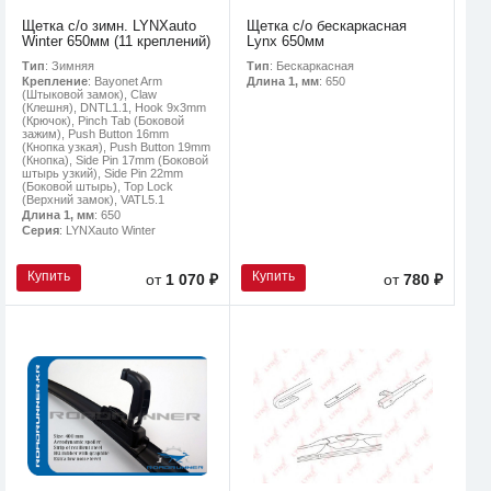
Щетка с/о зимн. LYNXauto
Щетка с/о бескаркасная
Winter 650мм (11 креплений)
Lynx 650мм
Тип
: Зимняя
Тип
: Бескаркасная
Крепление
: Bayonet Arm
Длина 1, мм
: 650
(Штыковой замок), Claw
(Клешня), DNTL1.1, Hook 9x3mm
(Крючок), Pinch Tab (Боковой
зажим), Push Button 16mm
(Кнопка узкая), Push Button 19mm
(Кнопка), Side Pin 17mm (Боковой
штырь узкий), Side Pin 22mm
(Боковой штырь), Top Lock
(Верхний замок), VATL5.1
Длина 1, мм
: 650
Серия
: LYNXauto Winter
Купить
Купить
от
1 070 ₽
от
780 ₽