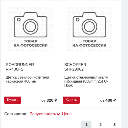
ROADRUNNER
SCHOFFER
RR400FS
SHF29062
Щетка стеклоочистителя
Щетка стеклоочистителя
каркасная 400 мм
гибридная (650mm/26) U-
Hook
Купить
Купить
от
320 ₽
от
430 ₽
Сортировка:
Популярность
Цена
1
2
3