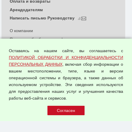
Оплата и возвраты
Арендодателям
Написать письмо Руководству
О компании
Политика обработки и конфиденциальности
персональных данных
Оставаясь на нашем сайте, вы соглашаетесь с
Согласием на обработку персональных данных
ПОЛИТИКОЙ ОБРАБОТКИ И КОНФИДЕНЦИАЛЬНОСТИ
Оферта оптовой купли-продажи
ПЕРСОНАЛЬНЫХ ДАННЫХ
, включая сбор информации о
Публичная оферта
вашем местоположении, типе, языке и версии
операционной системы и браузера, а также данных об
используемом устройстве. Эти сведения используются
для предоставления наших услуг и улучшения качества
© 2026 ООО "Феникс"
работы веб-сайта и сервисов.
Все права защищены.