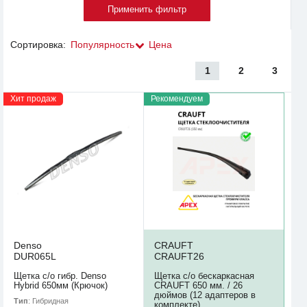
Сортировка:
Популярность
Цена
1
2
3
Хит продаж
Рекомендуем
Denso
CRAUFT
DUR065L
CRAUFT26
Щетка с/о гибр. Denso
Щетка с/о бескаркасная
Hybrid 650мм (Крючок)
CRAUFT 650 мм. / 26
дюймов (12 адаптеров в
Тип
: Гибридная
комплекте)