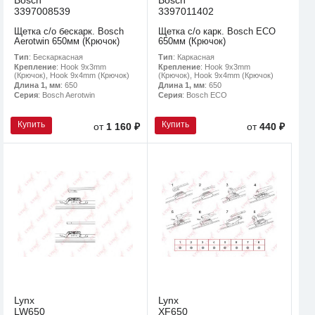
3397008539
3397011402
Щетка с/о бескарк. Bosch
Щетка с/о карк. Bosch ECO
Aerotwin 650мм (Крючок)
650мм (Крючок)
Тип
: Бескаркасная
Тип
: Каркасная
Крепление
: Hook 9x3mm
Крепление
: Hook 9x3mm
(Крючок), Hook 9x4mm (Крючок)
(Крючок), Hook 9x4mm (Крючок)
Длина 1, мм
: 650
Длина 1, мм
: 650
Серия
: Bosch Aerotwin
Серия
: Bosch ECO
Купить
Купить
от
1 160 ₽
от
440 ₽
Lynx
Lynx
LW650
XF650