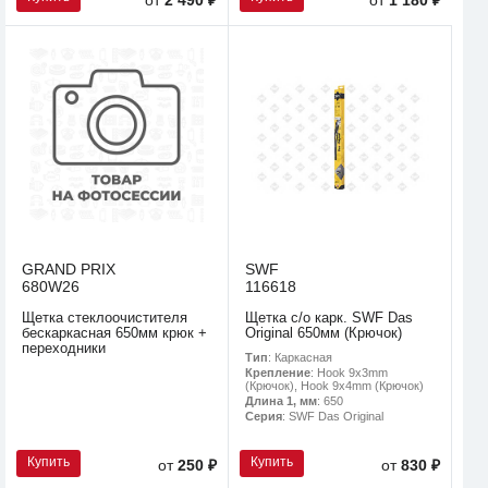
GRAND PRIX
SWF
680W26
116618
Щетка стеклоочистителя
Щетка с/о карк. SWF Das
бескаркасная 650мм крюк +
Original 650мм (Крючок)
переходники
Тип
: Каркасная
Крепление
: Hook 9x3mm
(Крючок), Hook 9x4mm (Крючок)
Длина 1, мм
: 650
Серия
: SWF Das Original
Купить
Купить
от
250 ₽
от
830 ₽