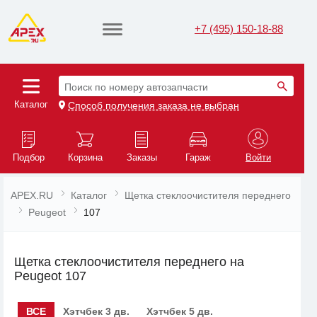
+7 (495) 150-18-88
Поиск по номеру автозапчасти
Каталог
Способ получения заказа не выбран
Подбор
Корзина
Заказы
Гараж
Войти
APEX.RU
Каталог
Щетка стеклоочистителя переднего
Peugeot
107
Щетка стеклоочистителя переднего на
Peugeot 107
ВСЕ
Хэтчбек 3 дв.
Хэтчбек 5 дв.