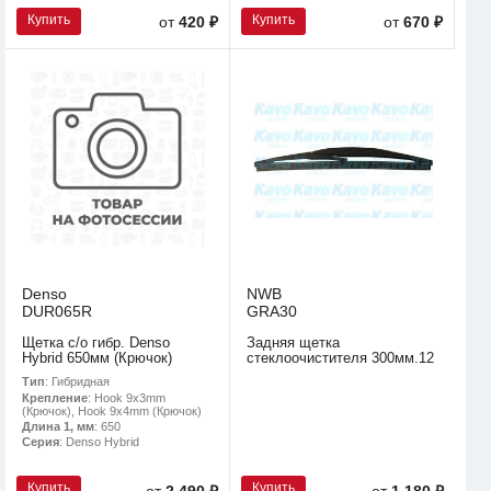
Купить
Купить
от
420 ₽
от
670 ₽
Denso
NWB
DUR065R
GRA30
Щетка с/о гибр. Denso
Задняя щетка
Hybrid 650мм (Крючок)
стеклоочистителя 300мм.12
Тип
: Гибридная
Крепление
: Hook 9x3mm
(Крючок), Hook 9x4mm (Крючок)
Длина 1, мм
: 650
Серия
: Denso Hybrid
Купить
Купить
от
2 490 ₽
от
1 180 ₽