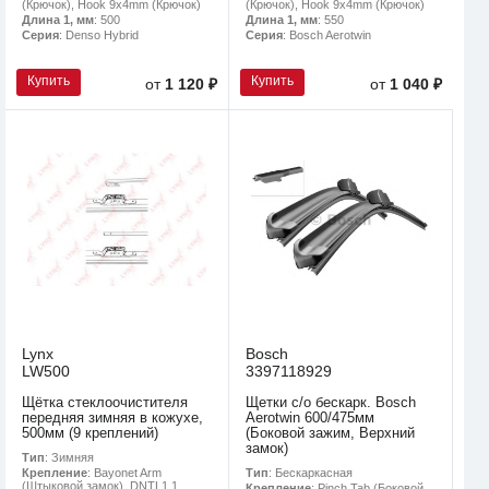
(Крючок), Hook 9x4mm (Крючок)
(Крючок), Hook 9x4mm (Крючок)
Длина 1, мм
: 500
Длина 1, мм
: 550
Серия
: Denso Hybrid
Серия
: Bosch Aerotwin
Купить
Купить
от
1 120 ₽
от
1 040 ₽
Lynx
Bosch
LW500
3397118929
Щётка стеклоочистителя
Щетки с/о бескарк. Bosch
передняя зимняя в кожухе,
Aerotwin 600/475мм
500мм (9 креплений)
(Боковой зажим, Верхний
замок)
Тип
: Зимняя
Тип
: Бескаркасная
Крепление
: Bayonet Arm
(Штыковой замок), DNTL1.1,
Крепление
: Pinch Tab (Боковой