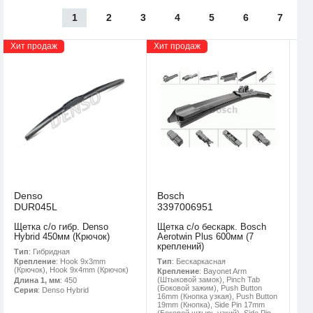
1
2
3
4
5
6
7
Хит продаж
Хит продаж
Denso
Bosch
DUR045L
3397006951
Щетка с/о гибр. Denso
Щетка с/о бескарк. Bosch
Hybrid 450мм (Крючок)
Aerotwin Plus 600мм (7
креплений)
Тип
: Гибридная
Тип
: Бескаркасная
Крепление
: Hook 9x3mm
(Крючок), Hook 9x4mm (Крючок)
Крепление
: Bayonet Arm
(Штыковой замок), Pinch Tab
Длина 1, мм
: 450
(Боковой зажим), Push Button
Серия
: Denso Hybrid
16mm (Кнопка узкая), Push Button
19mm (Кнопка), Side Pin 17mm