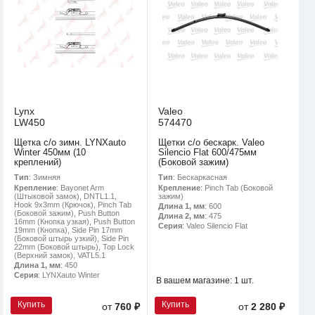
Lynx
Valeo
LW450
574470
Щетка с/о зимн. LYNXauto
Щетки с/о бескарк. Valeo
Winter 450мм (10
Silencio Flat 600/475мм
креплений)
(Боковой зажим)
Тип
: Зимняя
Тип
: Бескаркасная
Крепление
: Bayonet Arm
Крепление
: Pinch Tab (Боковой
(Штыковой замок), DNTL1.1,
зажим)
Hook 9x3mm (Крючок), Pinch Tab
Длина 1, мм
: 600
(Боковой зажим), Push Button
Длина 2, мм
: 475
16mm (Кнопка узкая), Push Button
Серия
: Valeo Silencio Flat
19mm (Кнопка), Side Pin 17mm
(Боковой штырь узкий), Side Pin
22mm (Боковой штырь), Top Lock
(Верхний замок), VATL5.1
Длина 1, мм
: 450
Серия
: LYNXauto Winter
В вашем магазине:
1 шт.
Купить
Купить
от
760 ₽
от
2 280 ₽