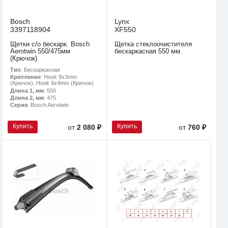
Bosch
Lynx
3397118904
XF550
Щетки с/о бескарк. Bosch
Щетка стеклоочистителя
Aerotwin 550/475мм
бескаркасная 550 мм
(Крючок)
Тип
: Бескаркасная
Крепление
: Hook 9x3mm
(Крючок), Hook 9x4mm (Крючок)
Длина 1, мм
: 550
Длина 2, мм
: 475
Серия
: Bosch Aerotwin
Купить
Купить
от
2 080 ₽
от
760 ₽