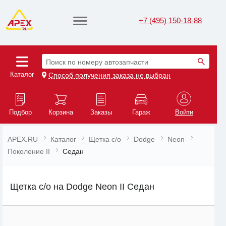
+7 (495) 150-18-88
Поиск по номеру автозапчасти
Каталог
Способ получения заказа не выбран
Подбор
Корзина
Заказы
Гараж
Войти
APEX.RU
Каталог
Щетка с/о
Dodge
Neon
Поколение II
Седан
Щетка с/о на Dodge Neon II Седан