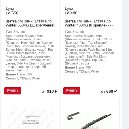
Lynx
Lynx
LW550
LW480
Щетка с/о зимн. LYNXauto
Щетка с/о зимн. LYNXauto
Winter 550мм (11 креплений)
Winter 480мм (8 креплений)
Тип
: Зимняя
Тип
: Зимняя
Крепление
: Bayonet Arm
Крепление
: Bayonet Arm
(Штыковой замок), Claw
(Штыковой замок), Hook 9x3mm
(Клешня), Hook 9x3mm (Крючок),
(Крючок), Pinch Tab (Боковой
Pinch Tab (Боковой зажим), Push
зажим), Push Button 16mm
Button 16mm (Кнопка узкая), Push
(Кнопка узкая), Push Button 19mm
Button 19mm (Кнопка), Side
(Кнопка), Side Pin 17mm (Боковой
Mounting (Боковое крепление),
штырь узкий), Side Pin 22mm
Side Pin 17mm (Боковой штырь
(Боковой штырь), Top Lock
узкий), Side Pin 22mm (Боковой
(Верхний замок)
штырь), Top Lock (Верхний
Длина 1, мм
: 480
замок), VATL5.1
Серия
: LYNXauto Winter
Длина 1, мм
: 550
Серия
: LYNXauto Winter
Купить
Купить
от
910 ₽
от
660 ₽