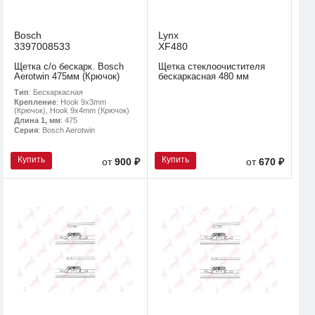
Bosch
Lynx
3397008533
XF480
Щетка с/о бескарк. Bosch
Щетка стеклоочистителя
Aerotwin 475мм (Крючок)
бескаркасная 480 мм
Тип
: Бескаркасная
Крепление
: Hook 9x3mm
(Крючок), Hook 9x4mm (Крючок)
Длина 1, мм
: 475
Серия
: Bosch Aerotwin
Купить
Купить
от
900 ₽
от
670 ₽