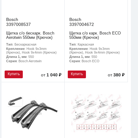
Bosch
Bosch
3397008537
3397004672
Щетка с/о бескарк. Bosch
Щетка с/о карк. Bosch ECO
Aerotwin 550мм (Крючок)
550мм (Крючок)
Тип
: Бескаркасная
Тип
: Каркасная
Крепление
: Hook 9x3mm
Крепление
: Hook 9x3mm
(Крючок), Hook 9x4mm (Крючок)
(Крючок), Hook 9x4mm (Крючок)
Длина 1, мм
: 550
Длина 1, мм
: 550
Серия
: Bosch Aerotwin
Серия
: Bosch ECO
Купить
Купить
от
1 040 ₽
от
380 ₽