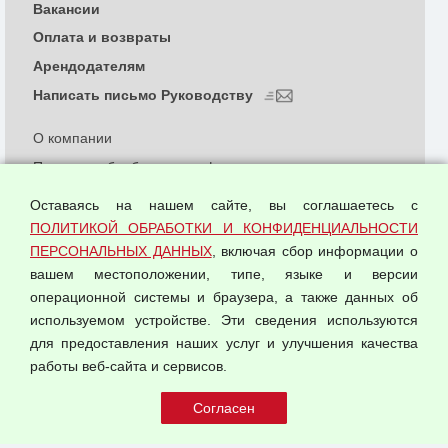
Вакансии
Оплата и возвраты
Арендодателям
Написать письмо Руководству
О компании
Политика обработки и конфиденциальности
персональных данных
Оставаясь на нашем сайте, вы соглашаетесь с
Согласием на обработку персональных данных
ПОЛИТИКОЙ ОБРАБОТКИ И КОНФИДЕНЦИАЛЬНОСТИ
Оферта оптовой купли-продажи
ПЕРСОНАЛЬНЫХ ДАННЫХ
, включая сбор информации о
Публичная оферта
вашем местоположении, типе, языке и версии
операционной системы и браузера, а также данных об
используемом устройстве. Эти сведения используются
для предоставления наших услуг и улучшения качества
© 2026 ООО "Феникс"
работы веб-сайта и сервисов.
Все права защищены.