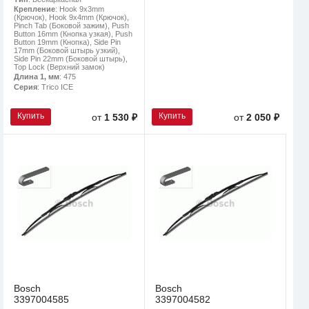
Крепление
: Hook 9x3mm
(Крючок), Hook 9x4mm (Крючок),
Pinch Tab (Боковой зажим), Push
Button 16mm (Кнопка узкая), Push
Button 19mm (Кнопка), Side Pin
17mm (Боковой штырь узкий),
Side Pin 22mm (Боковой штырь),
Top Lock (Верхний замок)
Длина 1, мм
: 475
Серия
: Trico ICE
Купить
Купить
от
1 530 ₽
от
2 050 ₽
Bosch
Bosch
3397004585
3397004582