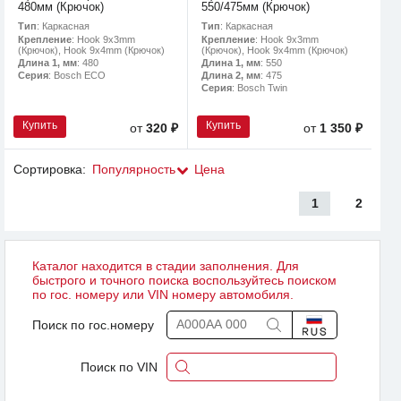
480мм (Крючок)
550/475мм (Крючок)
Тип
: Каркасная
Тип
: Каркасная
Крепление
: Hook 9x3mm
Крепление
: Hook 9x3mm
(Крючок), Hook 9x4mm (Крючок)
(Крючок), Hook 9x4mm (Крючок)
Длина 1, мм
: 480
Длина 1, мм
: 550
Серия
: Bosch ECO
Длина 2, мм
: 475
Серия
: Bosch Twin
Купить
Купить
от
320 ₽
от
1 350 ₽
Сортировка:
Популярность
Цена
1
2
Каталог находится в стадии заполнения. Для
быстрого и точного поиска воспользуйтесь поиском
по гос. номеру или VIN номеру автомобиля.
Поиск по гос.номеру
Поиск по VIN