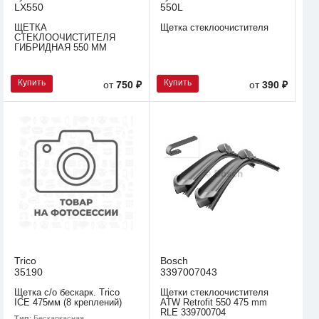
LX550
550L
ЩЕТКА
Щетка стеклоочистителя
СТЕКЛООЧИСТИТЕЛЯ
ГИБРИДНАЯ 550 ММ
Купить
Купить
от
750 ₽
от
390 ₽
Trico
Bosch
35190
3397007043
Щетка с/о бескарк. Trico
Щетки стеклоочистителя
ICE 475мм (8 креплений)
ATW Retrofit 550 475 mm
RLE 339700704
Тип
: Бескаркасная