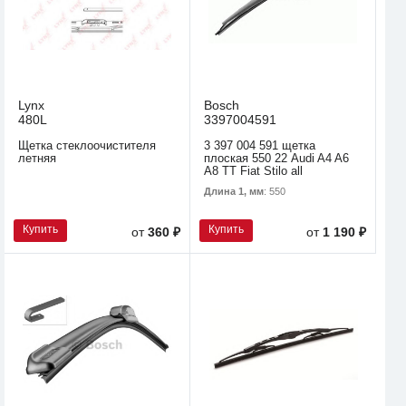
Lynx
Bosch
480L
3397004591
Щетка стеклоочистителя
3 397 004 591 щетка
летняя
плоская 550 22 Audi A4 A6
A8 TT Fiat Stilo all
Длина 1, мм
: 550
Купить
Купить
от
360 ₽
от
1 190 ₽