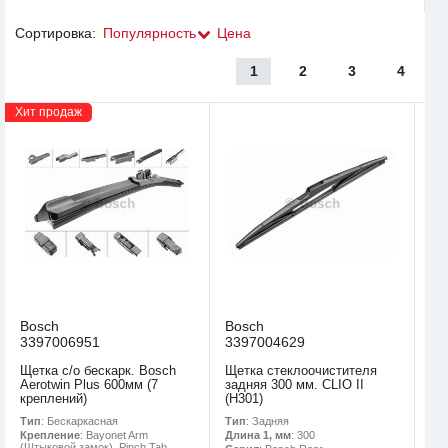
Сортировка:
Популярность
Цена
1
2
3
4
Хит продаж
Bosch
Bosch
3397006951
3397004629
Щетка с/о бескарк. Bosch
Щетка стеклоочистителя
Aerotwin Plus 600мм (7
задняя 300 мм. CLIO II
креплений)
(H301)
Тип
: Бескаркасная
Тип
: Задняя
Крепление
: Bayonet Arm
Длина 1, мм
: 300
(Штыковой замок), Pinch Tab