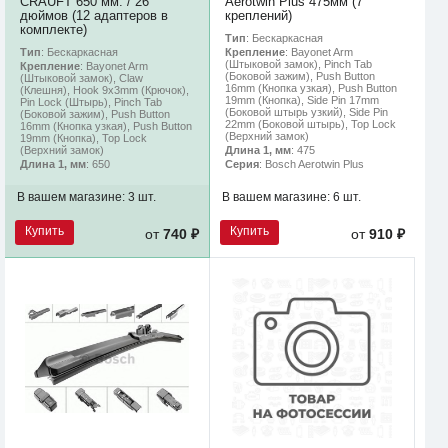
CRAUFT 650 мм. / 26
Aerotwin Plus 475мм (7
дюймов (12 адаптеров в
креплений)
комплекте)
Тип
: Бескаркасная
Тип
: Бескаркасная
Крепление
: Bayonet Arm
(Штыковой замок), Pinch Tab
Крепление
: Bayonet Arm
(Боковой зажим), Push Button
(Штыковой замок), Claw
16mm (Кнопка узкая), Push Button
(Клешня), Hook 9x3mm (Крючок),
19mm (Кнопка), Side Pin 17mm
Pin Lock (Штырь), Pinch Tab
(Боковой штырь узкий), Side Pin
(Боковой зажим), Push Button
22mm (Боковой штырь), Top Lock
16mm (Кнопка узкая), Push Button
(Верхний замок)
19mm (Кнопка), Top Lock
(Верхний замок)
Длина 1, мм
: 475
Длина 1, мм
: 650
Серия
: Bosch Aerotwin Plus
В вашем магазине:
3 шт.
В вашем магазине:
6 шт.
Купить
Купить
от
740 ₽
от
910 ₽