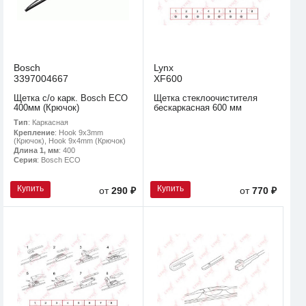
Bosch
Lynx
3397004667
XF600
Щетка с/о карк. Bosch ECO
Щетка стеклоочистителя
400мм (Крючок)
бескаркасная 600 мм
Тип
: Каркасная
Крепление
: Hook 9x3mm
(Крючок), Hook 9x4mm (Крючок)
Длина 1, мм
: 400
Серия
: Bosch ECO
Купить
Купить
от
290 ₽
от
770 ₽