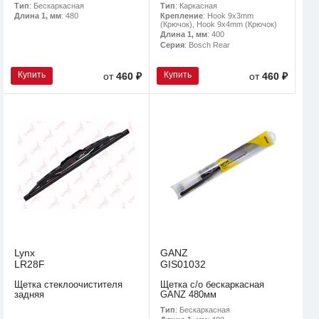
Тип
: Бескаркасная
Тип
: Каркасная
Длина 1, мм
: 480
Крепление
: Hook 9x3mm
(Крючок), Hook 9x4mm (Крючок)
Длина 1, мм
: 400
Серия
: Bosch Rear
Купить
Купить
от
460 ₽
от
460 ₽
Lynx
GANZ
LR28F
GIS01032
Щетка стеклоочистителя
Щетка с/о бескаркасная
задняя
GANZ 480мм
Тип
: Бескаркасная