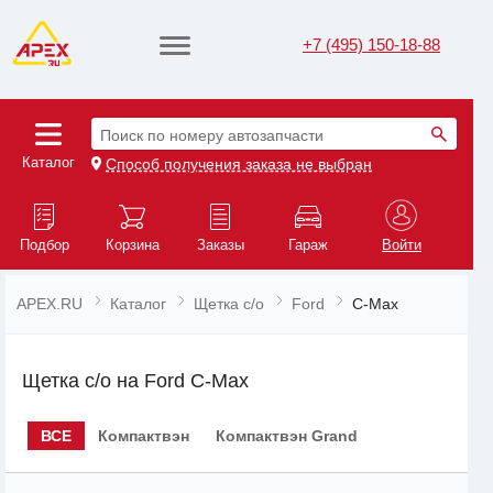
+7 (495) 150-18-88
Поиск по номеру автозапчасти
Каталог
Способ получения заказа не выбран
Подбор
Корзина
Заказы
Гараж
Войти
APEX.RU
Каталог
Щетка с/о
Ford
C-Max
Щетка с/о на Ford C-Max
ВСЕ
Компактвэн
Компактвэн Grand