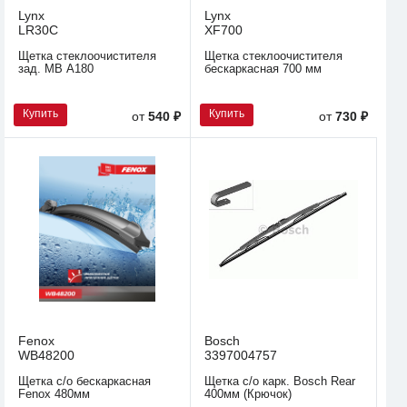
Lynx
Lynx
LR30C
XF700
Щетка стеклоочистителя
Щетка стеклоочистителя
зад. MB А180
бескаркасная 700 мм
Купить
Купить
от
540 ₽
от
730 ₽
Fenox
Bosch
WB48200
3397004757
Щетка с/о бескаркасная
Щетка с/о карк. Bosch Rear
Fenox 480мм
400мм (Крючок)