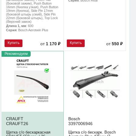
Серия
: Bosch Rear
(Боковой зажим), Push Button
16mm (Кнопка узкая), Push Button
19mm (Кнопка), Side Pin 17mm
(Боковой штырь узкий), Side Pin
22mm (Боковой штырь), Top Lock
(Верхний замок)
Длина 1, мм
: 600
Серия
: Bosch Aerotwin Plus
Купить
Купить
от
1 170 ₽
от
550 ₽
Рекомендуем
CRAUFT
Bosch
CRAUFT26
3397006946
Щетка с/о бескаркасная
Щетка с/о бескарк. Bosch