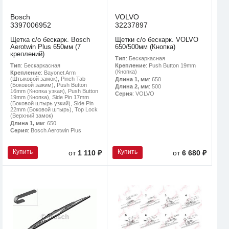
Bosch
VOLVO
3397006952
32237897
Щетка с/о бескарк. Bosch
Щетки с/о бескарк. VOLVO
Aerotwin Plus 650мм (7
650/500мм (Кнопка)
креплений)
Тип
: Бескаркасная
Тип
: Бескаркасная
Крепление
: Push Button 19mm
(Кнопка)
Крепление
: Bayonet Arm
(Штыковой замок), Pinch Tab
Длина 1, мм
: 650
(Боковой зажим), Push Button
Длина 2, мм
: 500
16mm (Кнопка узкая), Push Button
Серия
: VOLVO
19mm (Кнопка), Side Pin 17mm
(Боковой штырь узкий), Side Pin
22mm (Боковой штырь), Top Lock
(Верхний замок)
Длина 1, мм
: 650
Серия
: Bosch Aerotwin Plus
Купить
Купить
от
1 110 ₽
от
6 680 ₽