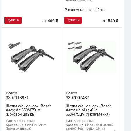
Длина 1, мм
: 480
В вашем магазине:
2 шт.
Купить
Купить
от
460 ₽
от
540 ₽
Bosch
Bosch
3397118951
3397007467
Щетки с/о бескарк. Bosch
Щетки с/о бескарк. Bosch
Aerotwin 650/475мм
Aerotwin Multi-Clip
(Боковой штырь)
650/475мм (4 крепления)
Тип
: Бескаркасная
Тип
: Бескаркасная
Крепление
: Side Pin 22mm
Крепление
: Pinch Tab (Боковой
(Боковой штырь)
зажим), Push Button 19mm