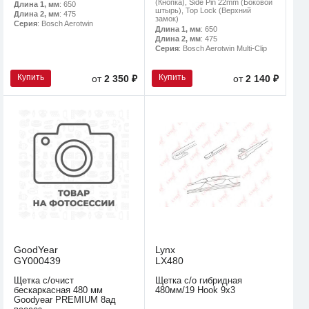
(Кнопка), Side Pin 22mm (Боковой
Длина 1, мм
: 650
штырь), Top Lock (Верхний
Длина 2, мм
: 475
замок)
Серия
: Bosch Aerotwin
Длина 1, мм
: 650
Длина 2, мм
: 475
Серия
: Bosch Aerotwin Multi-Clip
Купить
Купить
от
2 350 ₽
от
2 140 ₽
GoodYear
Lynx
GY000439
LX480
Щетка с/очист
Щетка с/о гибридная
бескаркасная 480 мм
480мм/19 Hook 9х3
Goodyear PREMIUM 8ад