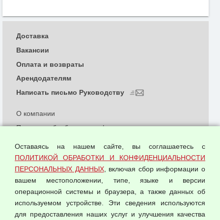
Доставка
Вакансии
Оплата и возвраты
Арендодателям
Написать письмо Руководству
О компании
Политика обработки и конфиденциальности
персональных данных
Оставаясь на нашем сайте, вы соглашаетесь с
Согласием на обработку персональных данных
ПОЛИТИКОЙ ОБРАБОТКИ И КОНФИДЕНЦИАЛЬНОСТИ
Оферта оптовой купли-продажи
ПЕРСОНАЛЬНЫХ ДАННЫХ
, включая сбор информации о
Публичная оферта
вашем местоположении, типе, языке и версии
операционной системы и браузера, а также данных об
используемом устройстве. Эти сведения используются
для предоставления наших услуг и улучшения качества
© 2026 ООО "Феникс"