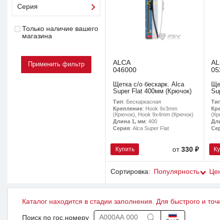
Серия
Только наличие вашего
магазина
ALCA
A
046000
05
Щетка с/о бескарк. Alca
Ще
Super Flat 400мм (Крючок)
Su
Тип
: Бескаркасная
Ти
Крепление
: Hook 9x3mm
Кр
(Крючок), Hook 9x4mm (Крючок)
(Кр
Длина 1, мм
: 400
Дл
Серия
: Alca Super Flat
Се
Купить
К
от
330 ₽
Сортировка:
Популярность
Це
Каталог находится в стадии заполнения. Для быстрого и точ
Поиск по гос.номеру