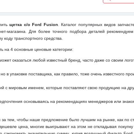
упить
щетка с/о Ford Fusion
. Каталог популярных видов запчаст
ет-магазина. Для более точного подбора деталей рекомендуем
у коду транспортного средства.
ть на 4 основные ценовые категории:
может оказаться любой известный бренд, часто даже со своим лог
но в упаковке поставщика, как правило, тоже очень известного про
ий с мировым именем, которые поставляют свою продукцию на друг
редпочтения основываясь на рекомендациях менеджеров или знако
м за тем, чтобы наше предложение было лучшим на рынке, как по с
м дешевле цена, многие выигрывают на этом не откладывая покупку
о сэкономить значительную сумму, купив воздушный фильтр Ford 