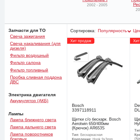
Рес
2002 - 2005
20
Запчасти для ТО
Сортировка:
Популярность
Це
Свеча зажигания
Хит продаж
Хит
Свеча накаливания (для
дизеля)
Фильтр воздушный
Фильтр салона
Фильтр топливный
Пробка сливная поддона
ДВС
Электрика двигателя
Аккумулятор (АКБ)
Bosch
De
3397118911
D
Лампы
Щетки с/о бескарк. Bosch
Ще
Лампа ближнего света
Aerotwin 650/400мм
Hy
Лампа дальнего света
(Крючок) AR653S
Ти
Лампа поворотников
Тип
: Бескаркасная
Кр
боковых
(Кр
Крепление
: Hook 9x3mm