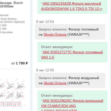
 бескарк. Bosch
-
VAG 03N115562B Фильтр масляный
550/400мм
AUDI/SKODA/VW 1.6 TDI/2.0 TDI 12->
ркасная
: Hook 9x3mm
8 авг 12:54
ook 9x4mm (Крючок)
м
: 550
м
: 400
Запрос клиента:
Фильтр топливный
ch Aerotwin
на
Skoda Octavia
(XW8AJ6*****)
Ответ менеджера:
-
VAG 5Q0127177C Фильтр топливный
VAG 1.6
от
1 790 ₽
8 авг 12:55
Запрос клиента:
Фильтр воздушный
на
Skoda Octavia
(XW8AJ6*****)
Ответ менеджера:
-
VAG 5Q0129620C Фильтр воздушный
VW CUWA/CXDA VAG