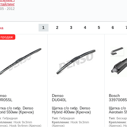
тайлинг
05 - 2012
1
2
3
4
5
6
на
 продаж
nso
Denso
Bosch
UR055L
DU040L
33970085
тка с/о гибр. Denso
Щетка с/о гибр. Denso
Щетка с/о
brid 550мм (Крючок)
Hybrid 400мм (Крючок)
Aerotwin 
п
: Гибридная
Тип
: Гибридная
Тип
: Беска
епление
: Hook 9x3mm
Крепление
: Hook 9x3mm
Крепление
ючок), Hook 9x4mm (Крючок)
(Крючок)
(Крючок), H