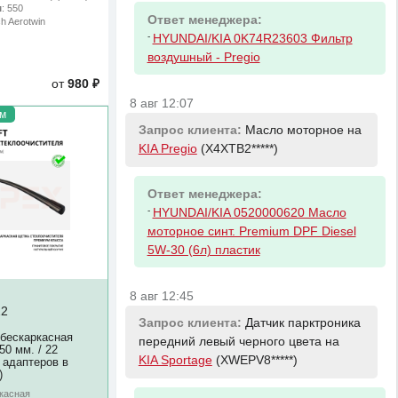
м
: 550
Ответ менеджера:
ch Aerotwin
-
HYUNDAI/KIA 0K74R23603 Фильтр
воздушный - Pregio
от
980 ₽
8 авг 12:07
м
Запрос клиента:
Масло моторное на
KIA Pregio
(X4XTB2*****)
Ответ менеджера:
-
HYUNDAI/KIA 0520000620 Масло
моторное синт. Premium DPF Diesel
5W-30 (6л) пластик
8 авг 12:45
2
Запрос клиента:
Датчик парктроника
 бескаркасная
передний левый черного цвета на
0 мм. / 22
KIA Sportage
(XWEPV8*****)
 адаптеров в
)
ркасная