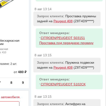
8 авг 13:14
Запрос клиента:
Проставка пружины
задней на
Peugeot 408
(Z8T4D9*****)
Ответ менеджера:
-
CITROEN/PEUGEOT 503151
 бескаркасная
Проставка под переднюю пружину
мм
ркасная
м
: 410
8 авг 13:15
Запрос клиента:
Пружина подвески
газине:
2 шт.
задняя на
Peugeot 408
(Z8T4D9*****)
от
480 ₽
Ответ менеджера:
7
8
9
-
CITROEN/PEUGEOT 5102CK
8 авг 13:15
у автомобиля.
Запрос клиента:
Антифриз на