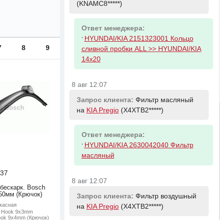
(KNAMC8*****)
Ответ менеджера:
-
HYUNDAI/KIA 2151323001 Кольцо
7
8
9
сливной пробки ALL >> HYUNDAI/KIA
14x20
8 авг 12:07
Запрос клиента:
Фильтр масляный
на
KIA Pregio
(X4XTB2*****)
Ответ менеджера:
-
HYUNDAI/KIA 2630042040 Фильтр
масляный
37
8 авг 12:07
 бескарк. Bosch
550мм (Крючок)
Запрос клиента:
Фильтр воздушный
ркасная
на
KIA Pregio
(X4XTB2*****)
: Hook 9x3mm
ook 9x4mm (Крючок)