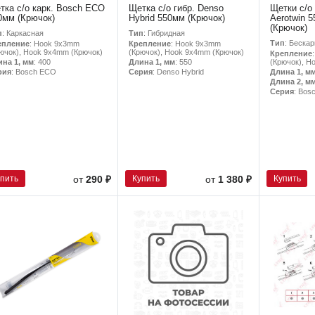
тка с/о карк. Bosch ECO
Щетка с/о гибр. Denso
Щетки с/о
0мм (Крючок)
Hybrid 550мм (Крючок)
Aerotwin 
(Крючок)
п
: Каркасная
Тип
: Гибридная
Тип
: Беска
епление
: Hook 9x3mm
Крепление
: Hook 9x3mm
ючок), Hook 9x4mm (Крючок)
(Крючок), Hook 9x4mm (Крючок)
Крепление
(Крючок), H
ина 1, мм
: 400
Длина 1, мм
: 550
Длина 1, м
рия
: Bosch ECO
Серия
: Denso Hybrid
Длина 2, м
Серия
: Bos
упить
Купить
Купить
от
290 ₽
от
1 380 ₽