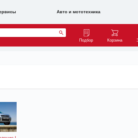
ервисы
Авто и мототехника
Подбор
Корзина
оление I