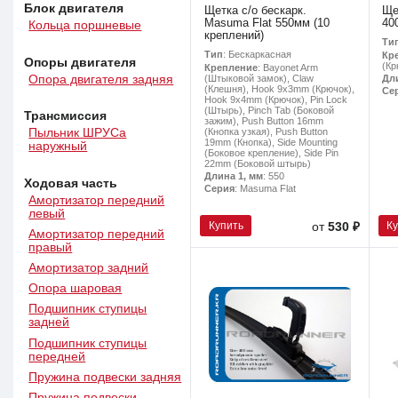
Блок двигателя
Щетка с/о бескарк.
Ще
Masuma Flat 550мм (10
40
Кольца поршневые
креплений)
Ти
Тип
: Бескаркасная
Кр
Опоры двигателя
(Кр
Крепление
: Bayonet Arm
(Штыковой замок), Claw
Дл
Опора двигателя задняя
(Клешня), Hook 9x3mm (Крючок),
Се
Hook 9x4mm (Крючок), Pin Lock
(Штырь), Pinch Tab (Боковой
Трансмиссия
зажим), Push Button 16mm
(Кнопка узкая), Push Button
Пыльник ШРУСа
19mm (Кнопка), Side Mounting
наружный
(Боковое крепление), Side Pin
22mm (Боковой штырь)
Длина 1, мм
: 550
Ходовая часть
Серия
: Masuma Flat
Амортизатор передний
левый
Купить
К
от
530 ₽
Амортизатор передний
правый
Амортизатор задний
Опора шаровая
Подшипник ступицы
задней
Подшипник ступицы
передней
Пружина подвески задняя
Пружина подвески