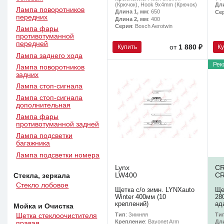
(Крючок), Hook 9x4mm (Крючок)
Дл
Лампа поворотников
Длина 1, мм
: 650
Се
передних
Длина 2, мм
: 400
Серия
: Bosch Aerotwin
Лампа фары
противотуманной
передней
Купить
К
от
1 880 ₽
Лампа заднего хода
Рек
Лампа поворотников
задних
Лампа стоп-сигнала
Лампа стоп-сигнала
дополнительная
Лампа фары
противотуманной задней
Лампа подсветки
багажника
Лампа подсветки номера
Lynx
C
LW400
C
Стекла, зеркала
Стекло лобовое
Щетка с/о зимн. LYNXauto
Ще
Winter 400мм (10
28
креплений)
ад
Мойка и Очистка
Тип
: Зимняя
Ти
Щетка стеклоочистителя
Крепление
: Bayonet Arm
Дл
правая