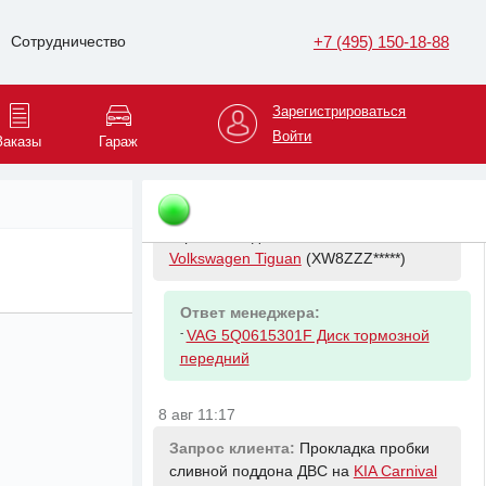
амортизатора на
KIA Carnival
(KNAMC8*****)
+7 (495) 150-18-88
Сотрудничество
Ответ менеджера:
-
HYUNDAI/KIA 54626A9000 ДЕМПФЕР
Зарегистрироваться
АМОРТИЗАТОРА
Войти
Заказы
Гараж
8 авг 11:09
Запрос клиента:
Передние
тормозные диски на
Volkswagen Tiguan
(XW8ZZZ*****)
Ответ менеджера:
-
VAG 5Q0615301F Диск тормозной
передний
8 авг 11:17
Запрос клиента:
Прокладка пробки
сливной поддона ДВС на
KIA Carnival