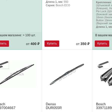
Длина 1, мм
: 550
Крепление
(Штыковой з
Серия
: Bosch ECO
(Клешня), H
Pin Lock (Шт
(Боковой заж
16mm (Кнопк
Button 19mm
(Верхний за
Длина 1, м
ашем магазине:
> 100 шт.
В вашем ма
упить
Купить
Купить
от
400 ₽
от
350 ₽
sch
Denso
Bosch
97004667
DUR055R
33971189