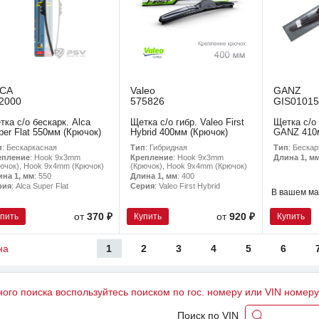
LCA
Valeo
GANZ
2000
575826
GIS01015
тка с/о бескарк. Alca
Щетка с/о гибр. Valeo First
Щетка с/о
per Flat 550мм (Крючок)
Hybrid 400мм (Крючок)
GANZ 410
п
: Бескаркасная
Тип
: Гибридная
Тип
: Беска
епление
: Hook 9x3mm
Крепление
: Hook 9x3mm
Длина 1, м
ючок), Hook 9x4mm (Крючок)
(Крючок), Hook 9x4mm (Крючок)
ина 1, мм
: 550
Длина 1, мм
: 400
рия
: Alca Super Flat
Серия
: Valeo First Hybrid
В вашем ма
упить
Купить
Купить
от
370 ₽
от
920 ₽
1
2
3
4
5
6
на
ного поиска воспользуйтесь поиском по гос. номеру или VIN номер
Поиск по VIN