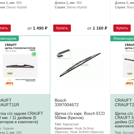
ина 1, мм
: 550
Длина 1, мм
: 400
Длина 1, м
рия
: Denso Hybrid
Серия
: Denso Hybrid
Серия
: Bos
упить
Купить
Купить
от
1 490 ₽
от
1 160 ₽
омендуем
Рекомендуе
RAUFT
Bosch
CRAUFT
RAUFT11R
3397004672
CRAUFT2
тка с/о задняя CRAUFT
Щетка с/о карк. Bosch ECO
Щетка с/о
0 мм. / 11 дюймов (5
550мм (Крючок)
CRAUFT 55
аптеров в комплекте)
дюйма (12
Тип
: Каркасная
комплекте
п
: Задняя
Крепление
: Hook 9x3mm
(Крючок), Hook 9x4mm (Крючок)
Тип
: Беска
ина 1, мм
: 280