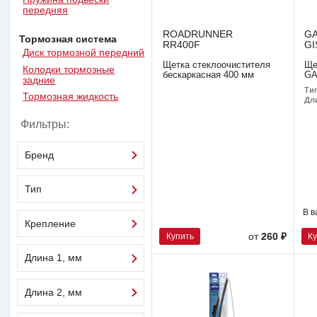
передняя
ROADRUNNER
G
Тормозная система
RR400F
GI
Диск тормозной передний
Щетка стеклоочистителя
Ще
Колодки тормозные
бескаркасная 400 мм
GA
задние
Ти
Тормозная жидкость
Дл
Фильтры:
Бренд
Тип
В в
Крепление
Купить
К
от
260 ₽
Длина 1, мм
Длина 2, мм