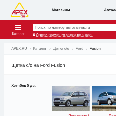
Магазины
Автос
Поиск по номеру автозапчасти
Каталог
Способ получения заказа не выбран
APEX.RU
Каталог
Щетка с/о
Ford
Fusion
Щетка с/о на Ford Fusion
Хэтчбек 5 дв.
Поколение I
Пок