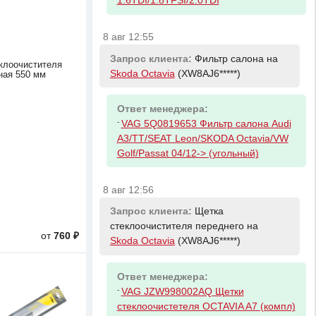
1.6TDI/1.8TFSI/2.0TDI
8 авг 12:55
Запрос клиента:
Фильтр салона на
клоочистителя
Skoda Octavia
(XW8AJ6*****)
ная 550 мм
Ответ менеджера:
-
VAG 5Q0819653 Фильтр салона Audi
A3/TT/SEAT Leon/SKODA Octavia/VW
Golf/Passat 04/12-> (угольный)
8 авг 12:56
Запрос клиента:
Щетка
стеклоочистителя переднего на
от
760 ₽
Skoda Octavia
(XW8AJ6*****)
Ответ менеджера:
-
VAG JZW998002AQ Щетки
стеклоочистетеля OCTAVIA A7 (компл)