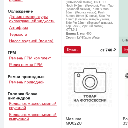
(Штыковой замок), DNTL1.1,
Hook 9x3mm (Крючок), Pinch Tab
(Боковой зажим), Push Button
Охлаждение
16mm (Кнопка узкая), Push
Button 19mm (Кнопка), Side Pin
Датчик температуры
17mm (Боковой штырь узкий),
охлаждающей жидкости
Side Pin 22mm (Боковой штырь),
Top Lock (Верхний замок),
Антифриз
VATL5.1
Длина 1, мм
: 400
Термостат
Серия
: LYNXauto Winter
В в
Насос водяной (помпа)
Купить
К
от
740 ₽
ГРМ
Ремень ГРМ комплект
Ролик ремня ГРМ
Ремни приводные
Ремень приводной
Головка блока
цилиндров
Колпачок маслосъемный
впускной
Колпачок маслосъемный
выпускной
Masuma
Bo
MU022U
33