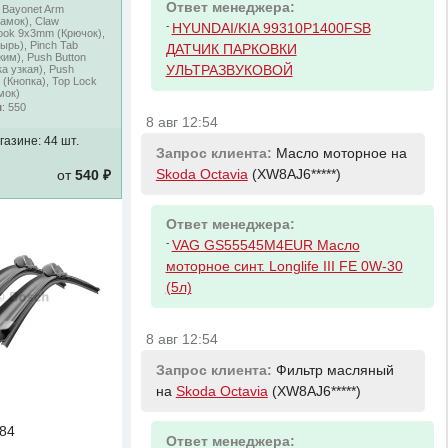
Ответ менеджера:
: Bayonet Arm
амок), Claw
-
HYUNDAI/KIA 99310P1400FSB
ook 9x3mm (Крючок),
ырь), Pinch Tab
ДАТЧИК ПАРКОВКИ
им), Push Button
а узкая), Push
УЛЬТРАЗВУКОВОЙ
 (Кнопка), Top Lock
мок)
м
: 550
8 авг 12:54
газине:
44 шт.
Запрос клиента:
Масло моторное на
Skoda Octavia
(XW8AJ6*****)
от
540 ₽
Ответ менеджера:
-
VAG GS55545M4EUR Масло
моторное синт. Longlife III FE 0W-30
(5л)
8 авг 12:54
Запрос клиента:
Фильтр масляный
на
Skoda Octavia
(XW8AJ6*****)
84
Ответ менеджера: