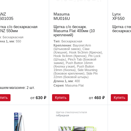
ANZ
Masuma
Lynx
S01035
MU016U
XF550
тка с/о бескаркасная
Щетка с/о бескарк.
Щетка сте
NZ 550мм
Masuma Flat 400мм (10
бескаркас
креплений)
п
: Бескаркасная
Тип
: Бескаркасная
ина 1, мм
: 550
Крепление
: Bayonet Arm
(Штыковой замок), Claw
(Клешня), Hook 9x3mm (Крючок),
Hook 9x4mm (Крючок), Pin Lock
(Штырь), Pinch Tab (Боковой
зажим), Push Button 16mm
(Кнопка узкая), Push Button
19mm (Кнопка), Side Mounting
(Боковое крепление), Side Pin
22mm (Боковой штырь)
Длина 1, мм
: 400
Серия
: Masuma Flat
ашем магазине:
2 шт.
упить
Купить
Купить
от
630 ₽
от
460 ₽