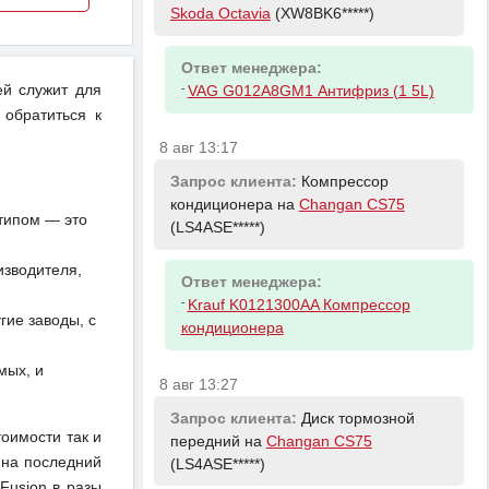
Skoda Octavia
(XW8BK6*****)
Ответ менеджера:
ей служит для
-
VAG G012A8GM1 Антифриз (1 5L)
 обратиться к
8 авг 13:17
Запрос клиента:
Компрессор
кондиционера на
Changan CS75
отипом — это
(LS4ASE*****)
изводителя,
Ответ менеджера:
-
Krauf K0121300AA Компрессор
ие заводы, с
кондиционера
мых, и
8 авг 13:27
Запрос клиента:
Диск тормозной
тоимости так и
передний на
Changan CS75
 на последний
(LS4ASE*****)
Fusion в разы