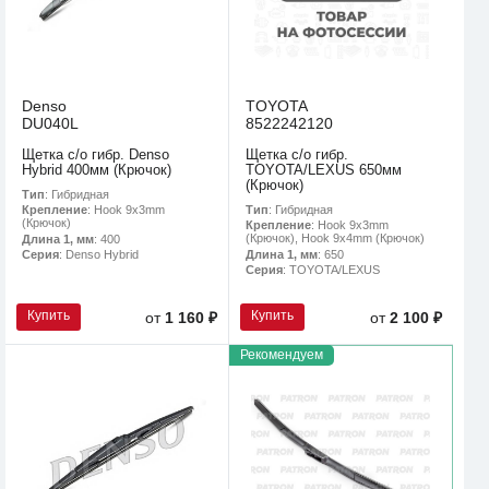
Denso
TOYOTA
DU040L
8522242120
Щетка с/о гибр. Denso
Щетка с/о гибр.
Hybrid 400мм (Крючок)
TOYOTA/LEXUS 650мм
(Крючок)
Тип
: Гибридная
Тип
: Гибридная
Крепление
: Hook 9x3mm
(Крючок)
Крепление
: Hook 9x3mm
(Крючок), Hook 9x4mm (Крючок)
Длина 1, мм
: 400
Длина 1, мм
: 650
Серия
: Denso Hybrid
Серия
: TOYOTA/LEXUS
Купить
Купить
от
1 160 ₽
от
2 100 ₽
Рекомендуем