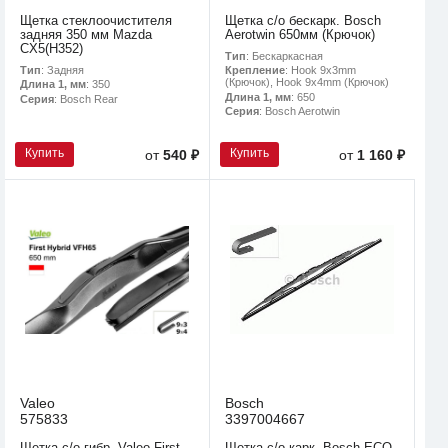
Щетка стеклоочистителя
Щетка с/о бескарк. Bosch
задняя 350 мм Mazda
Aerotwin 650мм (Крючок)
CX5(H352)
Тип
: Бескаркасная
Тип
: Задняя
Крепление
: Hook 9x3mm
(Крючок), Hook 9x4mm (Крючок)
Длина 1, мм
: 350
Длина 1, мм
: 650
Серия
: Bosch Rear
Серия
: Bosch Aerotwin
Купить
Купить
от
540 ₽
от
1 160 ₽
Valeo
Bosch
575833
3397004667
Щетка с/о гибр. Valeo First
Щетка с/о карк. Bosch ECO