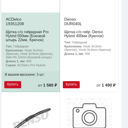
ACDelco
Denso
19351208
DUR040L
Щетка с/о гибридная Pro
Щетка с/о гибр. Denso
Hybrid 650мм (Боковой
Hybrid 400мм (Крючок)
штырь 22мм, Крючок)
Тип
: Гибридная
Тип
: Гибридная
Крепление
: Hook 9x3mm
(Крючок), Hook 9x4mm (Крючок)
Крепление
: Hook 9x3mm
(Крючок), Hook 9x4mm (Крючок),
Длина 1, мм
: 400
Side Pin 22mm (Боковой штырь)
Длина 1, мм
: 650
Серия
: ACDelco Pro Hybrid
В вашем магазине:
3 шт.
Купить
Купить
от
1 580 ₽
от
1 490 ₽