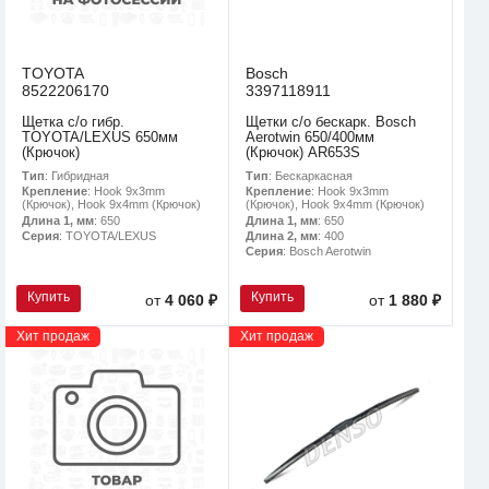
TOYOTA
Bosch
8522206170
3397118911
Щетка с/о гибр.
Щетки с/о бескарк. Bosch
TOYOTA/LEXUS 650мм
Aerotwin 650/400мм
(Крючок)
(Крючок) AR653S
Тип
: Гибридная
Тип
: Бескаркасная
Крепление
: Hook 9x3mm
Крепление
: Hook 9x3mm
(Крючок), Hook 9x4mm (Крючок)
(Крючок), Hook 9x4mm (Крючок)
Длина 1, мм
: 650
Длина 1, мм
: 650
Серия
: TOYOTA/LEXUS
Длина 2, мм
: 400
Серия
: Bosch Aerotwin
Купить
Купить
от
4 060 ₽
от
1 880 ₽
Хит продаж
Хит продаж