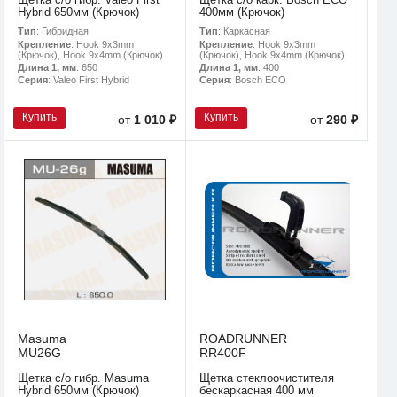
Hybrid 650мм (Крючок)
400мм (Крючок)
Тип
: Гибридная
Тип
: Каркасная
Крепление
: Hook 9x3mm
Крепление
: Hook 9x3mm
(Крючок), Hook 9x4mm (Крючок)
(Крючок), Hook 9x4mm (Крючок)
Длина 1, мм
: 650
Длина 1, мм
: 400
Серия
: Valeo First Hybrid
Серия
: Bosch ECO
Купить
Купить
от
1 010 ₽
от
290 ₽
Masuma
ROADRUNNER
MU26G
RR400F
Щетка с/о гибр. Masuma
Щетка стеклоочистителя
Hybrid 650мм (Крючок)
бескаркасная 400 мм