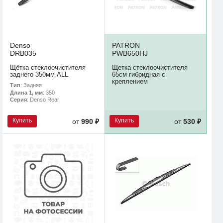
Denso
PATRON
DRB035
PWB650HJ
Щётка стеклоочистителя
Щетка стеклоочистителя
заднего 350мм ALL
65см гибридная с
креплением
Тип
: Задняя
Длина 1, мм
: 350
Серия
: Denso Rear
Купить
Купить
от
990 ₽
от
530 ₽