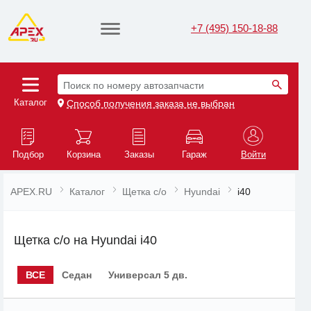
+7 (495) 150-18-88
Поиск по номеру автозапчасти
Каталог
Способ получения заказа не выбран
Подбор
Корзина
Заказы
Гараж
Войти
APEX.RU
Каталог
Щетка с/о
Hyundai
i40
Щетка с/о на Hyundai i40
ВСЕ
Седан
Универсал 5 дв.