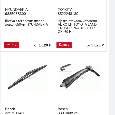
HYUNDAI/KIA
TOYOTA
983503S300
8522248130
Щётка стеклоочистителя
Щетка стеклоочистителя
левая 650мм HYUNDAI/KIA
AERO LH TOYOTA LAND
CRUSER PRADO LEXUS
GX460 HI
Купить
Купить
от
1 120 ₽
от
9 820 ₽
Bosch
Bosch
3397011430
3397008539