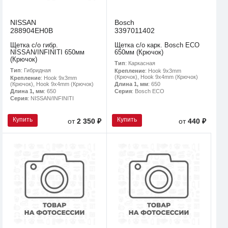
NISSAN
Bosch
288904EH0B
3397011402
Щетка с/о гибр.
Щетка с/о карк. Bosch ECO
NISSAN/INFINITI 650мм
650мм (Крючок)
(Крючок)
Тип
: Каркасная
Тип
: Гибридная
Крепление
: Hook 9x3mm
(Крючок), Hook 9x4mm (Крючок)
Крепление
: Hook 9x3mm
(Крючок), Hook 9x4mm (Крючок)
Длина 1, мм
: 650
Длина 1, мм
: 650
Серия
: Bosch ECO
Серия
: NISSAN/INFINITI
Купить
Купить
от
2 350 ₽
от
440 ₽