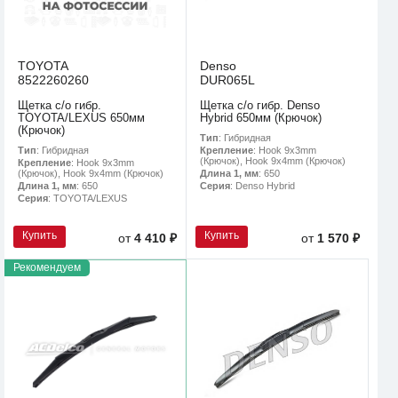
TOYOTA
Denso
8522260260
DUR065L
Щетка с/о гибр.
Щетка с/о гибр. Denso
TOYOTA/LEXUS 650мм
Hybrid 650мм (Крючок)
(Крючок)
Тип
: Гибридная
Тип
: Гибридная
Крепление
: Hook 9x3mm
(Крючок), Hook 9x4mm (Крючок)
Крепление
: Hook 9x3mm
(Крючок), Hook 9x4mm (Крючок)
Длина 1, мм
: 650
Длина 1, мм
: 650
Серия
: Denso Hybrid
Серия
: TOYOTA/LEXUS
Купить
Купить
от
4 410 ₽
от
1 570 ₽
Рекомендуем