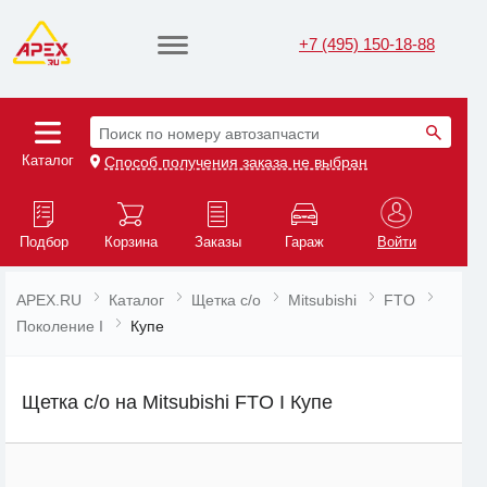
+7 (495) 150-18-88
Поиск по номеру автозапчасти
Каталог
Способ получения заказа не выбран
Подбор
Корзина
Заказы
Гараж
Войти
APEX.RU
Каталог
Щетка с/о
Mitsubishi
FTO
Поколение I
Купе
Щетка с/о на Mitsubishi FTO I Купе