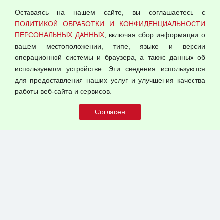
персональных данных
Оставаясь на нашем сайте, вы соглашаетесь с
Согласием на обработку персональных данных
ПОЛИТИКОЙ ОБРАБОТКИ И КОНФИДЕНЦИАЛЬНОСТИ
Оферта оптовой купли-продажи
ПЕРСОНАЛЬНЫХ ДАННЫХ
, включая сбор информации о
Публичная оферта
вашем местоположении, типе, языке и версии
операционной системы и браузера, а также данных об
используемом устройстве. Эти сведения используются
для предоставления наших услуг и улучшения качества
© 2026 ООО "Феникс"
работы веб-сайта и сервисов.
Все права защищены.