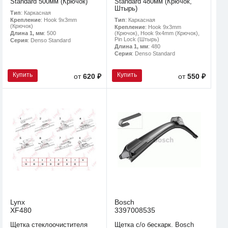
Standard 500мм (Крючок)
Standard 480мм (Крючок,
Штырь)
Тип
: Каркасная
Тип
: Каркасная
Крепление
: Hook 9x3mm
(Крючок)
Крепление
: Hook 9x3mm
(Крючок), Hook 9x4mm (Крючок),
Длина 1, мм
: 500
Pin Lock (Штырь)
Серия
: Denso Standard
Длина 1, мм
: 480
Серия
: Denso Standard
Купить
Купить
от
620 ₽
от
550 ₽
Lynx
Bosch
XF480
3397008535
Щетка стеклоочистителя
Щетка с/о бескарк. Bosch