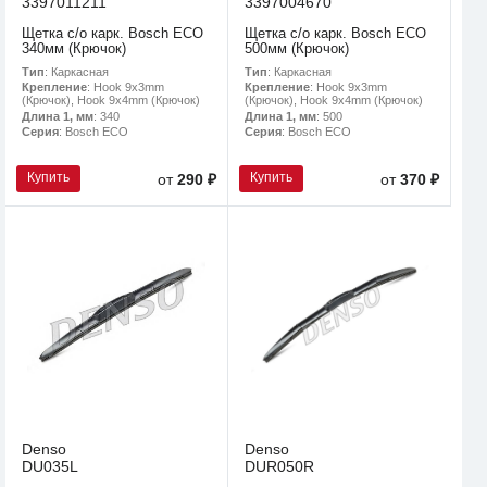
3397011211
3397004670
Щетка с/о карк. Bosch ECO
Щетка с/о карк. Bosch ECO
340мм (Крючок)
500мм (Крючок)
Тип
: Каркасная
Тип
: Каркасная
Крепление
: Hook 9x3mm
Крепление
: Hook 9x3mm
(Крючок), Hook 9x4mm (Крючок)
(Крючок), Hook 9x4mm (Крючок)
Длина 1, мм
: 340
Длина 1, мм
: 500
Серия
: Bosch ECO
Серия
: Bosch ECO
Купить
Купить
от
290 ₽
от
370 ₽
Denso
Denso
DU035L
DUR050R