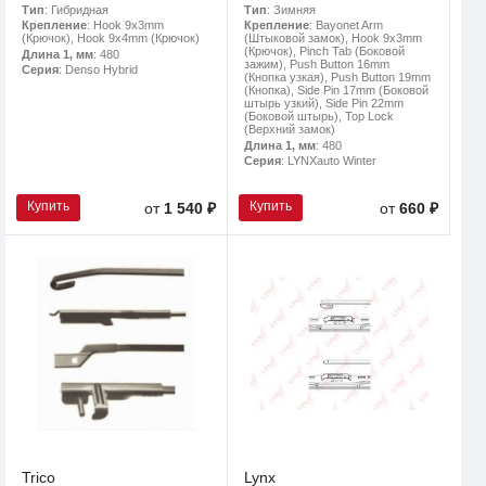
Тип
: Гибридная
Тип
: Зимняя
Крепление
: Hook 9x3mm
Крепление
: Bayonet Arm
(Крючок), Hook 9x4mm (Крючок)
(Штыковой замок), Hook 9x3mm
(Крючок), Pinch Tab (Боковой
Длина 1, мм
: 480
зажим), Push Button 16mm
Серия
: Denso Hybrid
(Кнопка узкая), Push Button 19mm
(Кнопка), Side Pin 17mm (Боковой
штырь узкий), Side Pin 22mm
(Боковой штырь), Top Lock
(Верхний замок)
Длина 1, мм
: 480
Серия
: LYNXauto Winter
Купить
Купить
от
1 540 ₽
от
660 ₽
Trico
Lynx