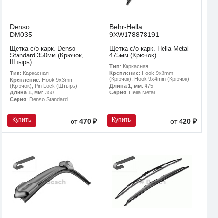
Denso
Behr-Hella
DM035
9XW178878191
Щетка с/о карк. Denso
Щетка с/о карк. Hella Metal
Standard 350мм (Крючок,
475мм (Крючок)
Штырь)
Тип
: Каркасная
Тип
: Каркасная
Крепление
: Hook 9x3mm
(Крючок), Hook 9x4mm (Крючок)
Крепление
: Hook 9x3mm
(Крючок), Pin Lock (Штырь)
Длина 1, мм
: 475
Длина 1, мм
: 350
Серия
: Hella Metal
Серия
: Denso Standard
Купить
Купить
от
470 ₽
от
420 ₽