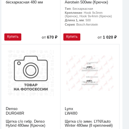
бескаркасная 480 мм
Aerotwin 500мм (Крючок)
Тип
: Бескаркасная
Крепление
: Hook 9x3mm
(Крючок), Hook 9x4mm (Крючок)
Длина 1, мм
: 500
Серия
: Bosch Aerotwin
Купить
Купить
от
670 ₽
от
1 020 ₽
Denso
Lynx
DUR048R
LW480
Щетка с/о гибр. Denso
Щетка с/о зимн. LYNXauto
Hybrid 480мм (Крючок)
Winter 480мм (8 креплений)