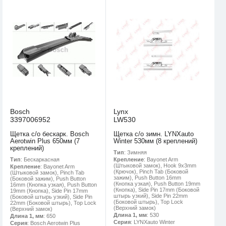
Bosch
Lynx
3397006952
LW530
Щетка с/о бескарк. Bosch
Щетка с/о зимн. LYNXauto
Aerotwin Plus 650мм (7
Winter 530мм (8 креплений)
креплений)
Тип
: Зимняя
Тип
: Бескаркасная
Крепление
: Bayonet Arm
(Штыковой замок), Hook 9x3mm
Крепление
: Bayonet Arm
(Крючок), Pinch Tab (Боковой
(Штыковой замок), Pinch Tab
зажим), Push Button 16mm
(Боковой зажим), Push Button
(Кнопка узкая), Push Button 19mm
16mm (Кнопка узкая), Push Button
(Кнопка), Side Pin 17mm (Боковой
19mm (Кнопка), Side Pin 17mm
штырь узкий), Side Pin 22mm
(Боковой штырь узкий), Side Pin
(Боковой штырь), Top Lock
22mm (Боковой штырь), Top Lock
(Верхний замок)
(Верхний замок)
Длина 1, мм
: 530
Длина 1, мм
: 650
Серия
: LYNXauto Winter
Серия
: Bosch Aerotwin Plus