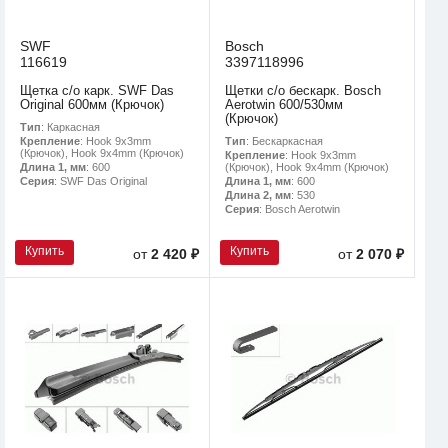
SWF
Bosch
116619
3397118996
Щетка с/о карк. SWF Das
Щетки с/о бескарк. Bosch
Original 600мм (Крючок)
Aerotwin 600/530мм
(Крючок)
Тип
: Каркасная
Тип
: Бескаркасная
Крепление
: Hook 9x3mm
(Крючок), Hook 9x4mm (Крючок)
Крепление
: Hook 9x3mm
(Крючок), Hook 9x4mm (Крючок)
Длина 1, мм
: 600
Длина 1, мм
: 600
Серия
: SWF Das Original
Длина 2, мм
: 530
Серия
: Bosch Aerotwin
Купить
Купить
от
2 420 ₽
от
2 070 ₽