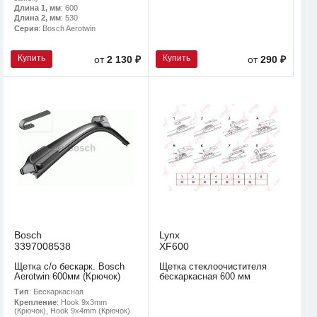
Длина 1, мм
: 600
Длина 2, мм
: 530
Серия
: Bosch Aerotwin
Купить
Купить
от
2 130 ₽
от
290 ₽
Bosch
Lynx
3397008538
XF600
Щетка с/о бескарк. Bosch
Щетка стеклоочистителя
Aerotwin 600мм (Крючок)
бескаркасная 600 мм
Тип
: Бескаркасная
Крепление
: Hook 9x3mm
(Крючок), Hook 9x4mm (Крючок)