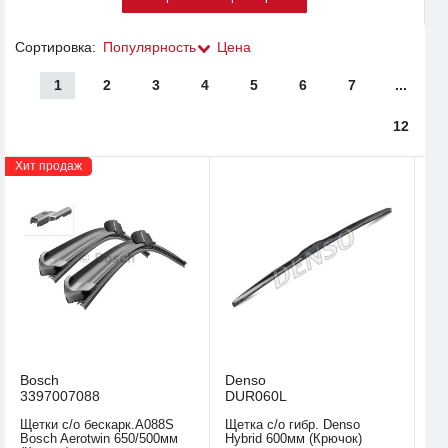
Сортировка:
Популярность
Цена
1
2
3
4
5
6
7
...
12
Хит продаж
Bosch
Denso
3397007088
DUR060L
Щетки с/о бескарк.A088S
Щетка с/о гибр. Denso
Bosch Aerotwin 650/500мм
Hybrid 600мм (Крючок)