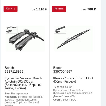
Купить
Купить
от
1 110 ₽
от
760 ₽
Bosch
Bosch
3397118966
3397004667
Щетки с/о бескарк. Bosch
Щетка с/о карк. Bosch ECO
Aerotwin 600/530мм
400мм (Крючок)
(Боковой зажим, Верхний
Тип
: Каркасная
замок, Кнопка)
Крепление
: Hook 9x3mm
(Крючок), Hook 9x4mm (Крючок)
Тип
: Бескаркасная
Длина 1, мм
: 400
Крепление
: Pinch Tab (Боковой
зажим), Push Button 19mm
Серия
: Bosch ECO
(Кнопка), Top Lock (Верхний
замок)