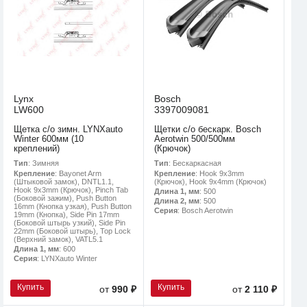
Lynx
Bosch
LW600
3397009081
Щетка с/о зимн. LYNXauto
Щетки с/о бескарк. Bosch
Winter 600мм (10
Aerotwin 500/500мм
креплений)
(Крючок)
Тип
: Зимняя
Тип
: Бескаркасная
Крепление
: Bayonet Arm
Крепление
: Hook 9x3mm
(Штыковой замок), DNTL1.1,
(Крючок), Hook 9x4mm (Крючок)
Hook 9x3mm (Крючок), Pinch Tab
Длина 1, мм
: 500
(Боковой зажим), Push Button
Длина 2, мм
: 500
16mm (Кнопка узкая), Push Button
Серия
: Bosch Aerotwin
19mm (Кнопка), Side Pin 17mm
(Боковой штырь узкий), Side Pin
22mm (Боковой штырь), Top Lock
(Верхний замок), VATL5.1
Длина 1, мм
: 600
Серия
: LYNXauto Winter
Купить
Купить
от
990 ₽
от
2 110 ₽