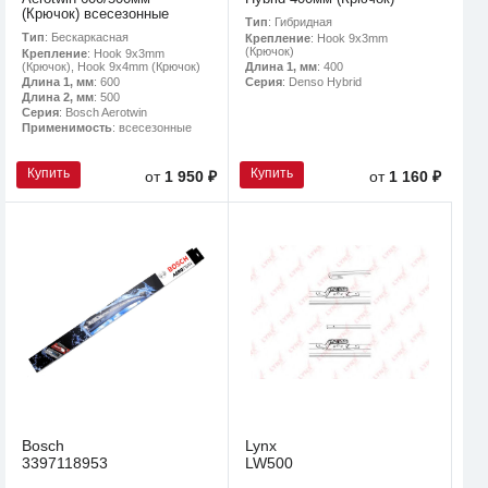
(Крючок) всесезонные
Тип
: Гибридная
Тип
: Бескаркасная
Крепление
: Hook 9x3mm
(Крючок)
Крепление
: Hook 9x3mm
(Крючок), Hook 9x4mm (Крючок)
Длина 1, мм
: 400
Длина 1, мм
: 600
Серия
: Denso Hybrid
Длина 2, мм
: 500
Серия
: Bosch Aerotwin
Применимость
: всесезонные
Купить
Купить
от
1 950 ₽
от
1 160 ₽
Bosch
Lynx
3397118953
LW500