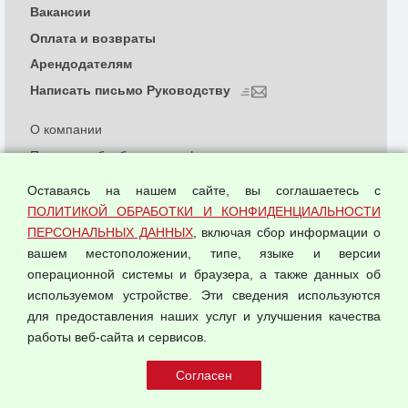
Вакансии
Оплата и возвраты
Арендодателям
Написать письмо Руководству
О компании
Политика обработки и конфиденциальности
персональных данных
Оставаясь на нашем сайте, вы соглашаетесь с
Согласием на обработку персональных данных
ПОЛИТИКОЙ ОБРАБОТКИ И КОНФИДЕНЦИАЛЬНОСТИ
Оферта оптовой купли-продажи
ПЕРСОНАЛЬНЫХ ДАННЫХ
, включая сбор информации о
Публичная оферта
вашем местоположении, типе, языке и версии
операционной системы и браузера, а также данных об
используемом устройстве. Эти сведения используются
для предоставления наших услуг и улучшения качества
© 2026 ООО "Феникс"
работы веб-сайта и сервисов.
Все права защищены.