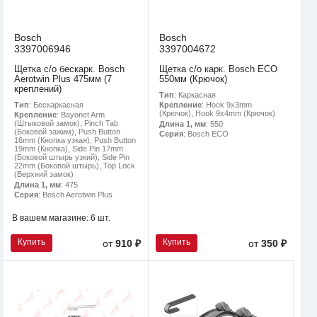
Bosch
Bosch
3397006946
3397004672
Щетка с/о бескарк. Bosch
Щетка с/о карк. Bosch ECO
Aerotwin Plus 475мм (7
550мм (Крючок)
креплений)
Тип
: Каркасная
Тип
: Бескаркасная
Крепление
: Hook 9x3mm
(Крючок), Hook 9x4mm (Крючок)
Крепление
: Bayonet Arm
(Штыковой замок), Pinch Tab
Длина 1, мм
: 550
(Боковой зажим), Push Button
Серия
: Bosch ECO
16mm (Кнопка узкая), Push Button
19mm (Кнопка), Side Pin 17mm
(Боковой штырь узкий), Side Pin
22mm (Боковой штырь), Top Lock
(Верхний замок)
Длина 1, мм
: 475
Серия
: Bosch Aerotwin Plus
В вашем магазине:
6 шт.
Купить
Купить
от
910 ₽
от
350 ₽