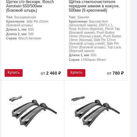
Щетки с/о бескарк. Bosch
Щётка стеклоочистителя
Aerotwin 650/500мм
передняя зимняя в кожухе,
(Боковой штырь)
500мм (9 креплений)
Тип
: Бескаркасная
Тип
: Зимняя
Крепление
: Side Pin 22mm
Крепление
: Bayonet Arm
(Боковой штырь)
(Штыковой замок), DNTL1.1,
Hook 9x3mm (Крючок), Pinch Tab
Длина 1, мм
: 650
(Боковой зажим), Push Button
Длина 2, мм
: 500
16mm (Кнопка узкая), Push Button
Серия
: Bosch Aerotwin
19mm (Кнопка), Side Pin 17mm
(Боковой штырь узкий), Side Pin
22mm (Боковой штырь), Top Lock
(Верхний замок)
Длина 1, мм
: 500
Серия
: LYNXauto Winter
Купить
Купить
от
2 460 ₽
от
780 ₽