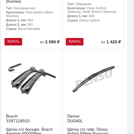
(Кнопка)
Тип
: Гибридная
Тип
: Бескаркасная
Крепление
: Hook 9x3mm
(Крючок), Hook 9x4mm (Крючок)
Крепление
: Push Button 19mm
(Кнопка)
Длина 1, мм
: 600
Длина 1, мм
: 650
Серия
: Denso Hybrid
Длина 2, мм
: 500
Серия
: Bosch Aerotwin
Купить
Купить
от
2 090 ₽
от
1 420 ₽
Bosch
Denso
3397118910
DU040L
Щетки с/о бескарк. Bosch
Щетка с/о гибр. Denso
Aerotwin 600/500мм
Hybrid 400мм (Крючок)