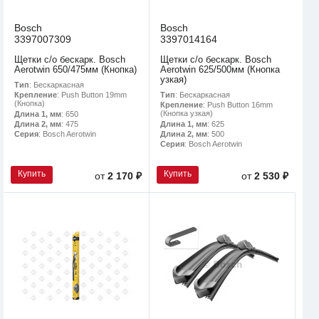
Bosch
Bosch
3397007309
3397014164
Щетки с/о бескарк. Bosch
Щетки с/о бескарк. Bosch
Aerotwin 650/475мм (Кнопка)
Aerotwin 625/500мм (Кнопка
узкая)
Тип
: Бескаркасная
Тип
: Бескаркасная
Крепление
: Push Button 19mm
(Кнопка)
Крепление
: Push Button 16mm
(Кнопка узкая)
Длина 1, мм
: 650
Длина 1, мм
: 625
Длина 2, мм
: 475
Длина 2, мм
: 500
Серия
: Bosch Aerotwin
Серия
: Bosch Aerotwin
Купить
Купить
от
2 170 ₽
от
2 530 ₽