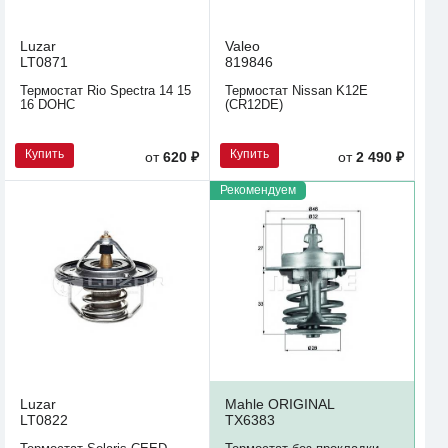
Luzar
Valeo
LT0871
819846
Термостат Rio Spectra 14 15
Термостат Nissan K12E
16 DOHC
(CR12DE)
Купить
Купить
от
620 ₽
от
2 490 ₽
Рекомендуем
Luzar
Mahle ORIGINAL
LT0822
TX6383