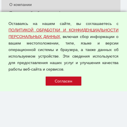
О компании
Политика обработки и конфиденциальности
персональных данных
Оставаясь на нашем сайте, вы соглашаетесь с
Согласием на обработку персональных данных
ПОЛИТИКОЙ ОБРАБОТКИ И КОНФИДЕНЦИАЛЬНОСТИ
Оферта оптовой купли-продажи
ПЕРСОНАЛЬНЫХ ДАННЫХ
, включая сбор информации о
Публичная оферта
вашем местоположении, типе, языке и версии
операционной системы и браузера, а также данных об
используемом устройстве. Эти сведения используются
для предоставления наших услуг и улучшения качества
© 2026 ООО "Феникс"
работы веб-сайта и сервисов.
Все права защищены.