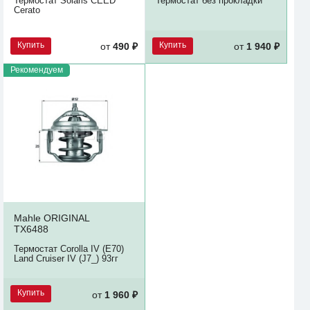
Термостат Solaris CEED
Термостат без прокладки
Cerato
Купить
Купить
от
490 ₽
от
1 940 ₽
Рекомендуем
Mahle ORIGINAL
TX6488
Термостат Corolla IV (E70)
Land Cruiser IV (J7_) 93гг
Купить
от
1 960 ₽