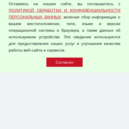
Оставаясь на нашем сайте, вы соглашаетесь с
Согласием на обработку персональных данных
ПОЛИТИКОЙ ОБРАБОТКИ И КОНФИДЕНЦИАЛЬНОСТИ
Оферта оптовой купли-продажи
ПЕРСОНАЛЬНЫХ ДАННЫХ
, включая сбор информации о
Публичная оферта
вашем местоположении, типе, языке и версии
операционной системы и браузера, а также данных об
используемом устройстве. Эти сведения используются
для предоставления наших услуг и улучшения качества
© 2026 ООО "Феникс"
работы веб-сайта и сервисов.
Все права защищены.