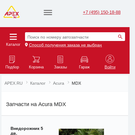
+7 (495) 150-18-88
Поиск по номеру автозапчасти
Каталог
Способ получения заказа не выбран
Подбор
Корзина
Заказы
Гараж
Войти
APEX.RU
Каталог
Acura
MDX
Запчасти на Acura MDX
Внедорожник 5
дв.