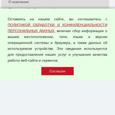
О компании
Политика обработки и конфиденциальности
персональных данных
Оставаясь на нашем сайте, вы соглашаетесь с
Согласием на обработку персональных данных
ПОЛИТИКОЙ ОБРАБОТКИ И КОНФИДЕНЦИАЛЬНОСТИ
Оферта оптовой купли-продажи
ПЕРСОНАЛЬНЫХ ДАННЫХ
, включая сбор информации о
Публичная оферта
вашем местоположении, типе, языке и версии
операционной системы и браузера, а также данных об
используемом устройстве. Эти сведения используются
для предоставления наших услуг и улучшения качества
© 2026 ООО "Феникс"
работы веб-сайта и сервисов.
Все права защищены.