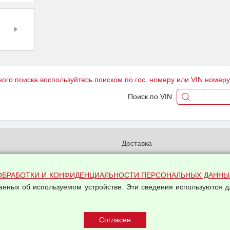
ного поиска воспользуйтесь поиском по гос. номеру или VIN номер
Поиск по VIN
и
Доставка
бработки и конфиденциальности
Вакансии
ых данных
Оплата и возвраты
ОБРАБОТКИ И КОНФИДЕНЦИАЛЬНОСТИ ПЕРСОНАЛЬНЫХ ДАННЫ
на обработку персональных
данных об используемом устройстве. Эти сведения используются д
Арендодателям
Написать письмо Руководству
овой купли-продажи
оферта