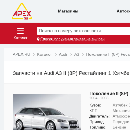
Магазины
Автос
Поиск по номеру автозапчасти
Каталог
Способ получения заказа не выбран
APEX.RU
Каталог
Audi
A3
Поколение II (8P) Рест
Запчасти на Audi A3 II (8P) Рестайлинг 1 Хэтчбе
Поколение II (8P)
2004 - 2008
Кузов:
Хэтчбек 5
КПП:
Механич
Двигатель:
Атмосфер
Привод:
Передни
Топливо:
Бензин