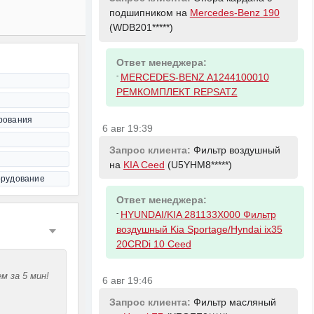
подшипником на
Mercedes-Benz 190
(WDB201*****)
Ответ менеджера:
-
MERCEDES-BENZ A1244100010
РЕМКОМПЛЕКТ REPSATZ
рования
6 авг 19:39
Запрос клиента:
Фильтр воздушный
на
KIA Ceed
(U5YHM8*****)
орудование
Ответ менеджера:
-
HYUNDAI/KIA 281133X000 Фильтр
воздушный Kia Sportage/Hyndai ix35
20CRDi 10 Ceed
м за 5 мин!
6 авг 19:46
Запрос клиента:
Фильтр масляный