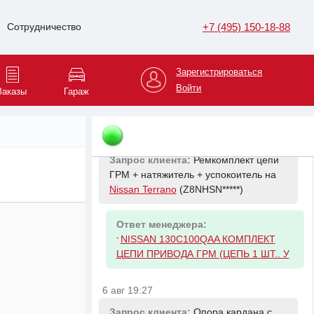
приводного ремня (ремень, ролики)
на
Nissan Terrano
(Z8NHSN*****)
+7 (495) 150-18-88
Сотрудничество
Ответ менеджера:
-
Зарегистрироваться
NISSAN 1172000Q8B РЕМЕНЬ
ПРИВОДНОЙ. С ДЛИННОЙ
Войти
Заказы
Гараж
НАРУЖНОЙ ОКР
6 авг 19:24
Запрос клиента:
Ремкомплект цепи
ГРМ + натяжитель + успокоитель на
Nissan Terrano
(Z8NHSN*****)
Ответ менеджера:
-
NISSAN 130C100QAA КОМПЛЕКТ
ЦЕПИ ПРИВОДА ГРМ (ЦЕПЬ 1 ШТ.. У
6 авг 19:27
Запрос клиента:
Опора кардана с