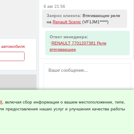
6 авг 21:56
Запрос клиента:
Втягивающее реле
на
Renault Scenic
(VF1JM1*****)
Ответ менеджера:
-
RENAULT 7701207381 Реле
у автомобиля.
втягивающее
ВНИМАНИЕ!
Возможность отправлять сообщения
для незарегистрированных
пользователей временно отключена!
Зарегистрируйтесь или войдите в свой
аккаунт.
Х
, включая сбор информации о вашем местоположении, типе,
ля предоставления наших услуг и улучшения качества работы
Прикрепить