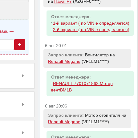
на
Haval F7
(XZGFF0*****)
Ответ менеджера:
-
1-й вариант ( по VIN е определяется)
-
2-й вариант ( по VIN е определяется)
овами —
+
6 авг 20:01
Запрос клиента:
Вентилятор на
Renault Megane
(VF1LM1*****)
Ответ менеджера:
-
RENAULT 7701071862 Мотор
вентBM1B
6 авг 20:06
Запрос клиента:
Мотор отопителя на
Renault Megane
(VF1LM1*****)
Ответ менеджера: