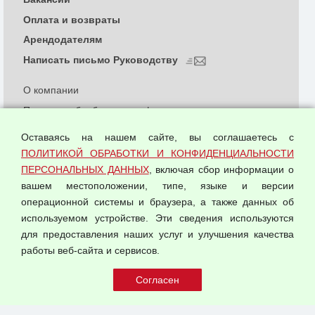
Оплата и возвраты
Арендодателям
Написать письмо Руководству
О компании
Политика обработки и конфиденциальности
персональных данных
Оставаясь на нашем сайте, вы соглашаетесь с
Согласием на обработку персональных данных
ПОЛИТИКОЙ ОБРАБОТКИ И КОНФИДЕНЦИАЛЬНОСТИ
Оферта оптовой купли-продажи
ПЕРСОНАЛЬНЫХ ДАННЫХ
, включая сбор информации о
Публичная оферта
вашем местоположении, типе, языке и версии
операционной системы и браузера, а также данных об
используемом устройстве. Эти сведения используются
для предоставления наших услуг и улучшения качества
© 2026 ООО "Феникс"
работы веб-сайта и сервисов.
Все права защищены.