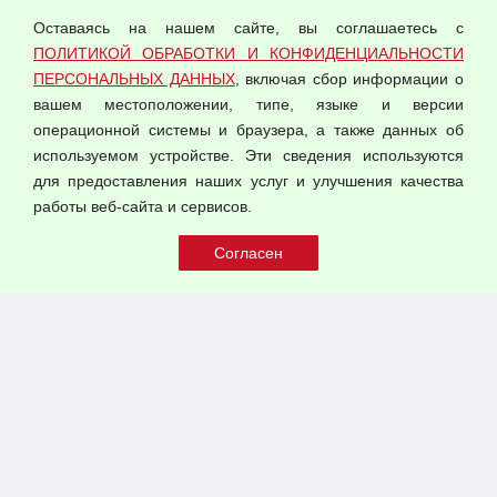
персональных данных
Оставаясь на нашем сайте, вы соглашаетесь с
Согласием на обработку персональных данных
ПОЛИТИКОЙ ОБРАБОТКИ И КОНФИДЕНЦИАЛЬНОСТИ
Оферта оптовой купли-продажи
ПЕРСОНАЛЬНЫХ ДАННЫХ
, включая сбор информации о
Публичная оферта
вашем местоположении, типе, языке и версии
операционной системы и браузера, а также данных об
используемом устройстве. Эти сведения используются
для предоставления наших услуг и улучшения качества
© 2026 ООО "Феникс"
работы веб-сайта и сервисов.
Все права защищены.