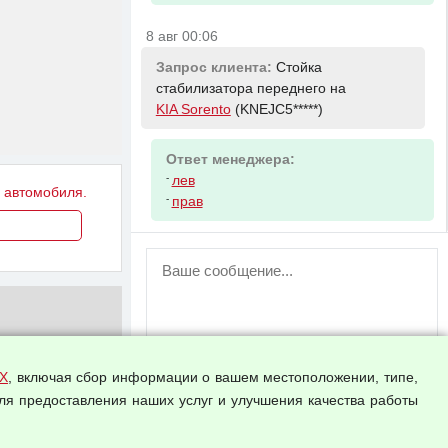
8 авг 00:06
Запрос клиента:
Стойка
стабилизатора переднего на
KIA Sorento
(KNEJC5*****)
Ответ менеджера:
-
лев
у автомобиля.
-
прав
ВНИМАНИЕ!
Возможность отправлять сообщения
для незарегистрированных
пользователей временно отключена!
Зарегистрируйтесь или войдите в свой
аккаунт.
Х
, включая сбор информации о вашем местоположении, типе,
ля предоставления наших услуг и улучшения качества работы