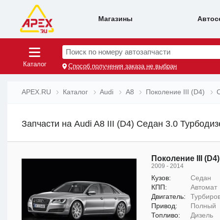
Магазины
Автос
Поиск по номеру автозапчасти
Каталог
Способ получения заказа не выбран
APEX.RU
Каталог
Audi
A8
Поколение III (D4)
Запчасти на Audi A8 III (D4) Седан 3.0 Турбодиз
Поколение III (D4)
2009 - 2014
Кузов:
Седан
КПП:
Автомат
Двигатель:
Турбиров
Привод:
Полный
Топливо:
Дизель