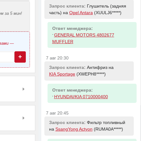
Запрос клиента:
Глушитель (задняя
часть) на
Opel Antara
(XUULJ6*****)
м за 5 мин!
Ответ менеджера:
-
GENERAL MOTORS 4802677
MUFFLER
овами —
+
7 авг 20:30
Запрос клиента:
Антифриз на
KIA Sportage
(XWEPH8*****)
Ответ менеджера:
-
HYUNDAI/KIA 0710000400
7 авг 20:45
Запрос клиента:
Фильтр топливный
на
SsangYong Actyon
(RUMA0A*****)