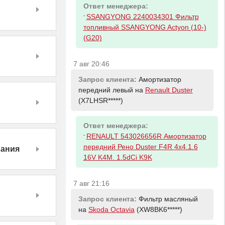
Ответ менеджера:
-
SSANGYONG 2240034301 Фильтр
топливный SSANGYONG Actyon (10-)
(G20)
7 авг 20:46
Запрос клиента:
Амортизатор
передний левый на
Renault Duster
(X7LHSR*****)
Ответ менеджера:
-
RENAULT 543026656R Амортизатор
передний Рено Duster F4R 4x4.1.6
вания
16V K4M. 1.5dCi K9K
7 авг 21:16
Запрос клиента:
Фильтр масляный
на
Skoda Octavia
(XW8BK6*****)