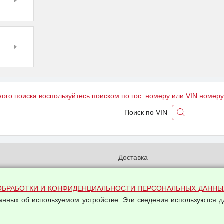
ного поиска воспользуйтесь поиском по гос. номеру или VIN номер
Поиск по VIN
и
Доставка
бработки и конфиденциальности
Вакансии
ых данных
Оплата и возвраты
ОБРАБОТКИ И КОНФИДЕНЦИАЛЬНОСТИ ПЕРСОНАЛЬНЫХ ДАННЫ
на обработку персональных
данных об используемом устройстве. Эти сведения используются д
Арендодателям
Написать письмо Руководству
овой купли-продажи