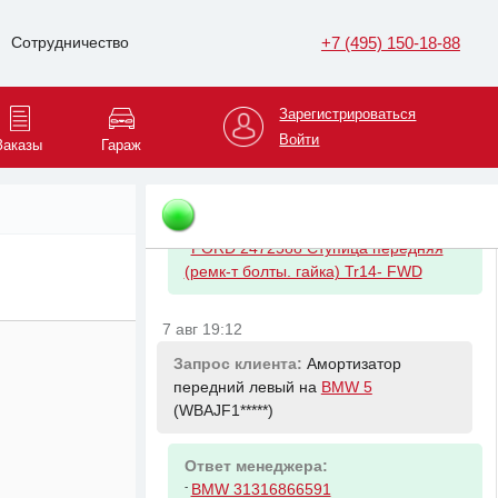
Ответ менеджера:
-
FORD 2472588 Ступица передняя
+7 (495) 150-18-88
Сотрудничество
(ремк-т болты. гайка) Tr14- FWD
7 авг 18:30
Зарегистрироваться
Войти
Заказы
Гараж
Запрос клиента:
Ступица передняя
левая на
Ford Transit
(Z6FXXX*****)
Ответ менеджера:
-
FORD 2472588 Ступица передняя
(ремк-т болты. гайка) Tr14- FWD
7 авг 19:12
Запрос клиента:
Амортизатор
передний левый на
BMW 5
(WBAJF1*****)
Ответ менеджера:
-
BMW 31316866591