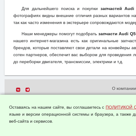
Для дальнейшего поиска и покупки
запчастей Audi
фотографиях видны внешние отличия разных вариантов на 
так как часто изменения в экстерьере сопровождаются моде
Наши менеджеры помогут подобрать
запчасти Audi Q5
нашего интернет-магазина есть как оригинальные запча
брендов, которые поставляют свои детали на конвейеры ав
сотен партнеров, обеспечит вас выбором для проведения лю
до переборки двигателя, трансмиссии, электрики и т.д.
О компани
Политика о
© 2026 ООО "Феникс"
персональн
Оставаясь на нашем сайте, вы соглашаетесь с
ПОЛИТИКОЙ 
Все права защищены.
Согласием 
языке и версии операционной системы и браузера, а также 
данных
веб-сайта и сервисов.
Оферта опт
Публичная 