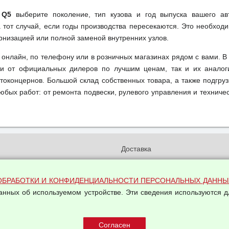
 Q5
выберите поколение, тип кузова и год выпуска вашего ав
тот случай, если годы производства пересекаются. Это необходи
рнизацией или полной заменой внутренних узлов.
онлайн, по телефону или в розничных магазинах рядом с вами. В
сти от официальных дилеров по лучшим ценам, так и их анало
токонцернов. Большой склад собственных товара, а также подгруз
бых работ: от ремонта подвески, рулевого управления и техничес
и
Доставка
бработки и конфиденциальности
Вакансии
ых данных
Оплата и возвраты
ОБРАБОТКИ И КОНФИДЕНЦИАЛЬНОСТИ ПЕРСОНАЛЬНЫХ ДАННЫ
на обработку персональных
данных об используемом устройстве. Эти сведения используются д
Арендодателям
Написать письмо Руководству
овой купли-продажи
оферта