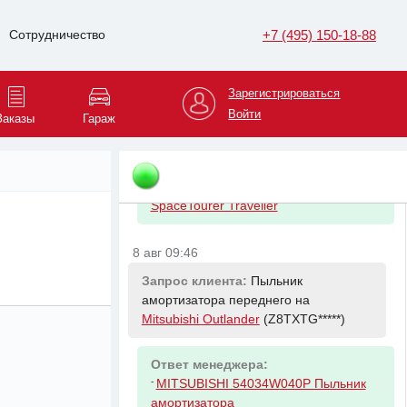
8 авг 09:33
+7 (495) 150-18-88
Сотрудничество
Запрос клиента:
Подшипник ступицы
задней на
Peugeot Expert
(Z8TVFA*****)
Зарегистрироваться
Войти
Заказы
Гараж
Ответ менеджера:
-
CITROEN/PEUGEOT 9819074780
Ступица задняя в сборе с
подшипником Jumpy IV Expert IV
SpaceTourer Traveller
8 авг 09:46
Запрос клиента:
Пыльник
амортизатора переднего на
Mitsubishi Outlander
(Z8TXTG*****)
Ответ менеджера:
-
MITSUBISHI 54034W040P Пыльник
амортизатора