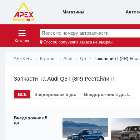
Магазины
Автос
Поиск по номеру автозапчасти
Каталог
Способ получения заказа не выбран
APEX.RU
Каталог
Audi
Q5
Поколение I (8R) Рест
Запчасти на Audi Q5 I (8R) Рестайлинг
ВСЕ
Внедорожник 5 дв.
Внедорожник 5 дв. L
Внедорожник 5
дв.