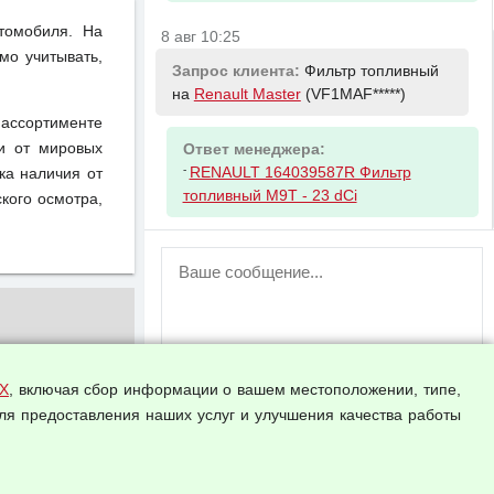
томобиля. На
8 авг 10:25
мо учитывать,
Запрос клиента:
Фильтр топливный
на
Renault Master
(VF1MAF*****)
 ассортименте
ги от мировых
Ответ менеджера:
-
RENAULT 164039587R Фильтр
ка наличия от
топливный M9T - 23 dCi
кого осмотра,
ВНИМАНИЕ!
Возможность отправлять сообщения
для незарегистрированных
пользователей временно отключена!
Зарегистрируйтесь или войдите в свой
аккаунт.
Х
, включая сбор информации о вашем местоположении, типе,
ля предоставления наших услуг и улучшения качества работы
Прикрепить