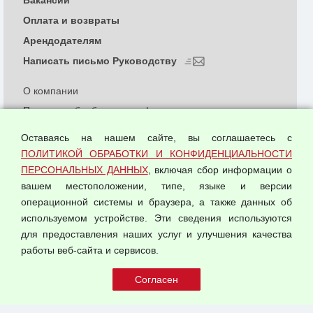
Вакансии
Оплата и возвраты
Арендодателям
Написать письмо Руководству
О компании
Политика обработки и конфиденциальности
персональных данных
Оставаясь на нашем сайте, вы соглашаетесь с
Согласием на обработку персональных данных
ПОЛИТИКОЙ ОБРАБОТКИ И КОНФИДЕНЦИАЛЬНОСТИ
Оферта оптовой купли-продажи
ПЕРСОНАЛЬНЫХ ДАННЫХ
, включая сбор информации о
Публичная оферта
вашем местоположении, типе, языке и версии
операционной системы и браузера, а также данных об
используемом устройстве. Эти сведения используются
для предоставления наших услуг и улучшения качества
© 2026 ООО "Феникс"
работы веб-сайта и сервисов.
Все права защищены.