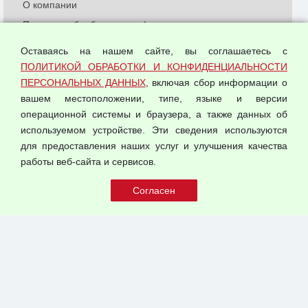
О компании
Политика обработки и конфиденциальности
персональных данных
Оставаясь на нашем сайте, вы соглашаетесь с
Согласием на обработку персональных данных
ПОЛИТИКОЙ ОБРАБОТКИ И КОНФИДЕНЦИАЛЬНОСТИ
Оферта оптовой купли-продажи
ПЕРСОНАЛЬНЫХ ДАННЫХ
, включая сбор информации о
Публичная оферта
вашем местоположении, типе, языке и версии
операционной системы и браузера, а также данных об
используемом устройстве. Эти сведения используются
для предоставления наших услуг и улучшения качества
© 2026 ООО "Феникс"
работы веб-сайта и сервисов.
Все права защищены.