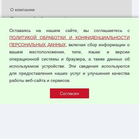
О компании
Политика обработки и конфиденциальности
персональных данных
Оставаясь на нашем сайте, вы соглашаетесь с
Согласием на обработку персональных данных
ПОЛИТИКОЙ ОБРАБОТКИ И КОНФИДЕНЦИАЛЬНОСТИ
Оферта оптовой купли-продажи
ПЕРСОНАЛЬНЫХ ДАННЫХ
, включая сбор информации о
Публичная оферта
вашем местоположении, типе, языке и версии
операционной системы и браузера, а также данных об
используемом устройстве. Эти сведения используются
для предоставления наших услуг и улучшения качества
© 2026 ООО "Феникс"
работы веб-сайта и сервисов.
Все права защищены.