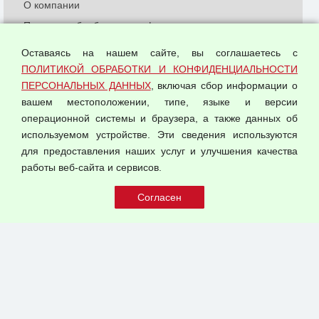
О компании
Политика обработки и конфиденциальности
персональных данных
Оставаясь на нашем сайте, вы соглашаетесь с
Согласием на обработку персональных данных
ПОЛИТИКОЙ ОБРАБОТКИ И КОНФИДЕНЦИАЛЬНОСТИ
Оферта оптовой купли-продажи
ПЕРСОНАЛЬНЫХ ДАННЫХ
, включая сбор информации о
Публичная оферта
вашем местоположении, типе, языке и версии
операционной системы и браузера, а также данных об
используемом устройстве. Эти сведения используются
для предоставления наших услуг и улучшения качества
© 2026 ООО "Феникс"
работы веб-сайта и сервисов.
Все права защищены.