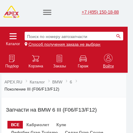
+7 (495) 150-18-88
Поиск по номеру автозапчасти
Каталог
Способ получения заказа не выбран
Подбор
Корзина
Заказы
Гараж
Войти
APEX.RU
Каталог
BMW
6
Поколение III (F06/F13/F12)
Запчасти на BMW 6 III (F06/F13/F12)
ВСЕ
Кабриолет
Купе
Лифтбек Gran Turismo
Седан Gran Coupe