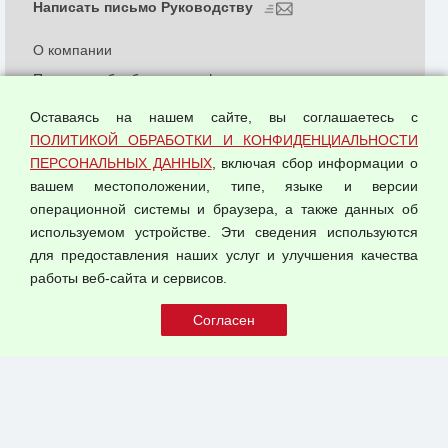
Написать письмо Руководству
О компании
Политика обработки и конфиденциальности
персональных данных
Оставаясь на нашем сайте, вы соглашаетесь с
Согласием на обработку персональных данных
ПОЛИТИКОЙ ОБРАБОТКИ И КОНФИДЕНЦИАЛЬНОСТИ
Оферта оптовой купли-продажи
ПЕРСОНАЛЬНЫХ ДАННЫХ
, включая сбор информации о
Публичная оферта
вашем местоположении, типе, языке и версии
операционной системы и браузера, а также данных об
используемом устройстве. Эти сведения используются
для предоставления наших услуг и улучшения качества
© 2026 ООО "Феникс"
работы веб-сайта и сервисов.
Все права защищены.