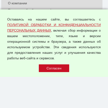
О компании
Политика обработки и конфиденциальности
персональных данных
Оставаясь на нашем сайте, вы соглашаетесь с
Согласием на обработку персональных данных
ПОЛИТИКОЙ ОБРАБОТКИ И КОНФИДЕНЦИАЛЬНОСТИ
Оферта оптовой купли-продажи
ПЕРСОНАЛЬНЫХ ДАННЫХ
, включая сбор информации о
Публичная оферта
вашем местоположении, типе, языке и версии
операционной системы и браузера, а также данных об
используемом устройстве. Эти сведения используются
для предоставления наших услуг и улучшения качества
© 2026 ООО "Феникс"
работы веб-сайта и сервисов.
Все права защищены.