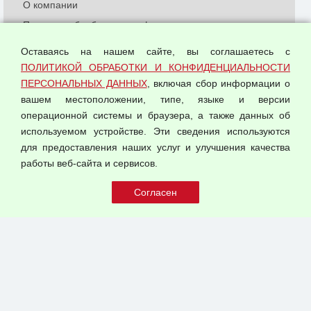
О компании
Политика обработки и конфиденциальности
персональных данных
Оставаясь на нашем сайте, вы соглашаетесь с
Согласием на обработку персональных данных
ПОЛИТИКОЙ ОБРАБОТКИ И КОНФИДЕНЦИАЛЬНОСТИ
Оферта оптовой купли-продажи
ПЕРСОНАЛЬНЫХ ДАННЫХ
, включая сбор информации о
Публичная оферта
вашем местоположении, типе, языке и версии
операционной системы и браузера, а также данных об
используемом устройстве. Эти сведения используются
для предоставления наших услуг и улучшения качества
© 2026 ООО "Феникс"
работы веб-сайта и сервисов.
Все права защищены.