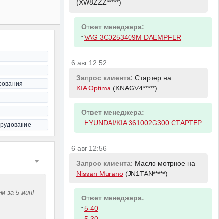
(XW8ZZZ*****)
Ответ менеджера:
-
VAG 3C0253409M DAEMPFER
6 авг 12:52
Запрос клиента:
Стартер на
рования
KIA Optima
(KNAGV4*****)
Ответ менеджера:
-
HYUNDAI/KIA 361002G300 СТАРТЕР
орудование
6 авг 12:56
Запрос клиента:
Масло мотрное на
Nissan Murano
(JN1TAN*****)
м за 5 мин!
Ответ менеджера:
-
5-40
-
5-30