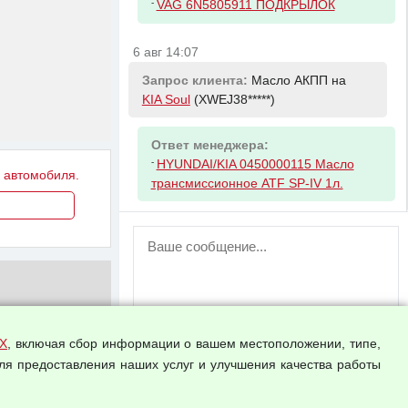
-
VAG 6N5805911 ПОДКРЫЛОК
6 авг 14:07
Запрос клиента:
Масло АКПП на
KIA Soul
(XWEJ38*****)
Ответ менеджера:
-
HYUNDAI/KIA 0450000115 Масло
у автомобиля.
трансмиссионное ATF SP-IV 1л.
ВНИМАНИЕ!
Возможность отправлять сообщения
для незарегистрированных
пользователей временно отключена!
Зарегистрируйтесь или войдите в свой
аккаунт.
Х
, включая сбор информации о вашем местоположении, типе,
ля предоставления наших услуг и улучшения качества работы