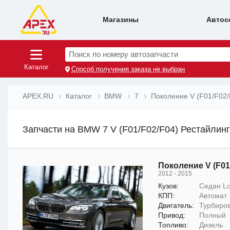
Магазины
Автос
Поиск по номеру автозапчасти
Каталог
Способ получения заказа не выбран
APEX.RU
Каталог
BMW
7
Поколение V (F01/F02/
Запчасти на BMW 7 V (F01/F02/F04) Рестайлинг 
Поколение V (F01
2012 - 2015
Кузов:
Седан L
КПП:
Автомат
Двигатель:
Турбиров
Привод:
Полный
Топливо:
Дизель