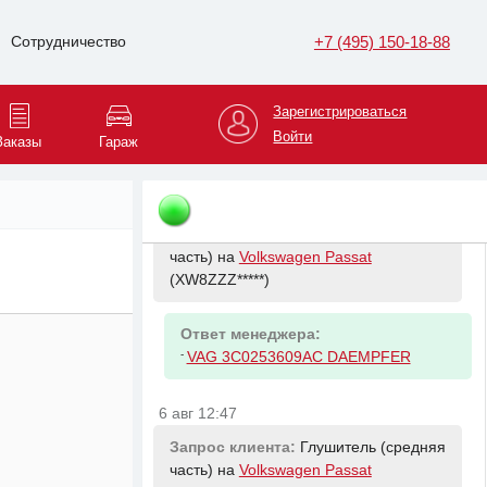
бачок на
Volkswagen Passat
+7 (495) 150-18-88
Сотрудничество
(XW8ZZZ*****)
Ответ менеджера:
Зарегистрироваться
-
VAG 1K0121407A Бачок
Войти
Заказы
Гараж
расширительный VW CADDY III
6 авг 12:47
Запрос клиента:
Глушитель (задняя
часть) на
Volkswagen Passat
(XW8ZZZ*****)
Ответ менеджера:
-
VAG 3C0253609AC DAEMPFER
6 авг 12:47
Запрос клиента:
Глушитель (средняя
часть) на
Volkswagen Passat