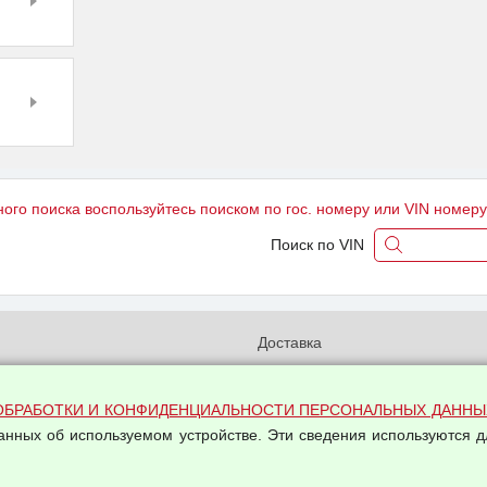
ного поиска воспользуйтесь поиском по гос. номеру или VIN номер
Поиск по VIN
и
Доставка
бработки и конфиденциальности
Вакансии
ых данных
Оплата и возвраты
ОБРАБОТКИ И КОНФИДЕНЦИАЛЬНОСТИ ПЕРСОНАЛЬНЫХ ДАННЫ
на обработку персональных
данных об используемом устройстве. Эти сведения используются д
Арендодателям
Написать письмо Руководству
овой купли-продажи