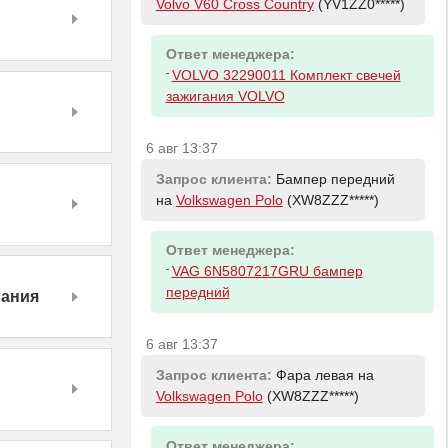
Volvo V60 Cross Country
(YV1ZZ0*****)
Ответ менеджера:
-
VOLVO 32290011 Комплект свечей
зажигания VOLVO
6 авг 13:37
Запрос клиента:
Бампер передний
на
Volkswagen Polo
(XW8ZZZ*****)
Ответ менеджера:
-
VAG 6N5807217GRU бампер
передний
вания
6 авг 13:37
Запрос клиента:
Фара левая на
Volkswagen Polo
(XW8ZZZ*****)
Ответ менеджера: