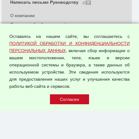
Написать письмо Руководству
О компании
Политика обработки и конфиденциальности
персональных данных
Оставаясь на нашем сайте, вы соглашаетесь с
Согласием на обработку персональных данных
ПОЛИТИКОЙ ОБРАБОТКИ И КОНФИДЕНЦИАЛЬНОСТИ
Оферта оптовой купли-продажи
ПЕРСОНАЛЬНЫХ ДАННЫХ
, включая сбор информации о
Публичная оферта
вашем местоположении, типе, языке и версии
операционной системы и браузера, а также данных об
используемом устройстве. Эти сведения используются
для предоставления наших услуг и улучшения качества
© 2026 ООО "Феникс"
работы веб-сайта и сервисов.
Все права защищены.