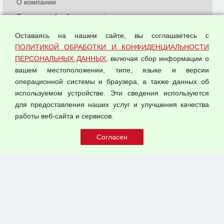
О компании
Политика обработки и конфиденциальности
персональных данных
Оставаясь на нашем сайте, вы соглашаетесь с
Согласием на обработку персональных данных
ПОЛИТИКОЙ ОБРАБОТКИ И КОНФИДЕНЦИАЛЬНОСТИ
Оферта оптовой купли-продажи
ПЕРСОНАЛЬНЫХ ДАННЫХ
, включая сбор информации о
Публичная оферта
вашем местоположении, типе, языке и версии
операционной системы и браузера, а также данных об
используемом устройстве. Эти сведения используются
для предоставления наших услуг и улучшения качества
© 2026 ООО "Феникс"
работы веб-сайта и сервисов.
Все права защищены.