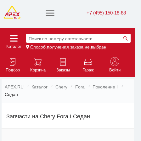
+7 (495) 150-18-88
Поиск по номеру автозапчасти
Каталог
Способ получения заказа не выбран
Подбор
Корзина
Заказы
Гараж
Войти
APEX.RU
Каталог
Chery
Fora
Поколение I
Седан
Запчасти на Chery Fora I Седан