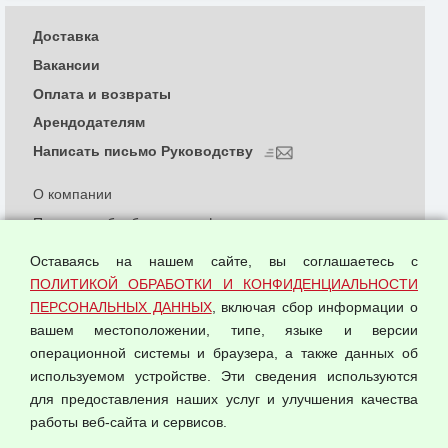
Доставка
Вакансии
Оплата и возвраты
Арендодателям
Написать письмо Руководству
О компании
Политика обработки и конфиденциальности
персональных данных
Оставаясь на нашем сайте, вы соглашаетесь с
Согласием на обработку персональных данных
ПОЛИТИКОЙ ОБРАБОТКИ И КОНФИДЕНЦИАЛЬНОСТИ
Оферта оптовой купли-продажи
ПЕРСОНАЛЬНЫХ ДАННЫХ
, включая сбор информации о
Публичная оферта
вашем местоположении, типе, языке и версии
операционной системы и браузера, а также данных об
используемом устройстве. Эти сведения используются
для предоставления наших услуг и улучшения качества
© 2026 ООО "Феникс"
работы веб-сайта и сервисов.
Все права защищены.