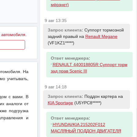
мёрзнет)
9 авг 13:35
Запрос клиента:
Суппорт тормозной
у автомобиля.
задний правый на
Renault Megane
(VF1KZ1*****)
Ответ менеджера:
-
RENAULT 440018805R Суппорт торм
зад прав Scenic III
втомобиля. На
мо учитывать,
9 авг 14:18
Запрос клиента:
Поддон картера на
дом с вами. В
KIA Sportage
(U5YPC8*****)
их аналоги от
кже подгрузка
управления и
Ответ менеджера:
-
HYUNDAI/KIA 215202F012
МАСЛЯНЫЙ ПОДДОН ДВИГАТЕЛЯ