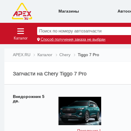
Магазины
Автос
Поиск по номеру автозапчасти
Каталог
Способ получения заказа не выбран
APEX.RU
Каталог
Chery
Tiggo 7 Pro
Запчасти на Chery Tiggo 7 Pro
Внедорожник 5
дв.
Поколение I