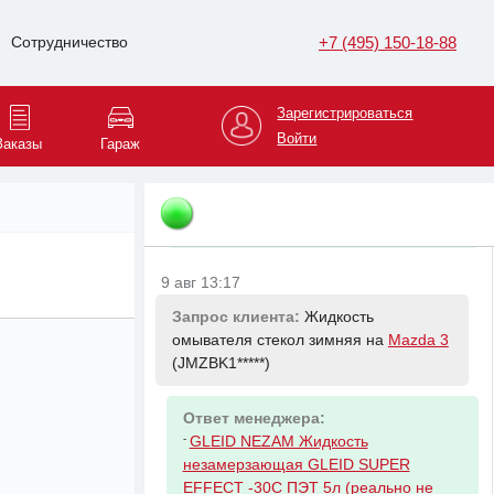
+7 (495) 150-18-88
Сотрудничество
9 авг 13:01
Запрос клиента:
Ролик приводного
ремня обводной на
Geely Atlas Pro
Зарегистрироваться
(L6T772*****)
Войти
Заказы
Гараж
Ответ менеджера:
-
GEELY 1073006500 механизм
натяжения ремня GEELY 1073006500
9 авг 13:17
Запрос клиента:
Жидкость
омывателя стекол зимняя на
Mazda 3
(JMZBK1*****)
Ответ менеджера:
-
GLEID NEZAM Жидкость
незамерзающая GLEID SUPER
EFFECT -30С ПЭТ 5л (реально не