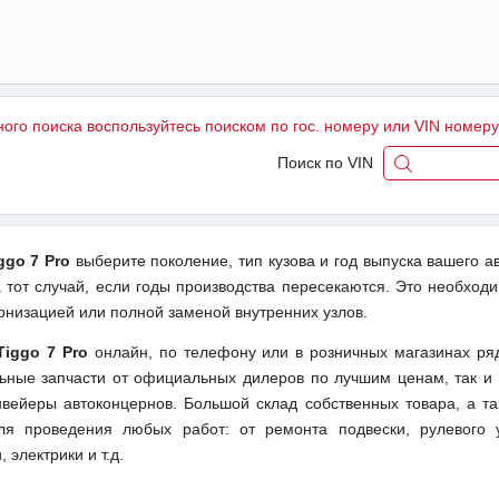
ного поиска воспользуйтесь поиском по гос. номеру или VIN номер
Поиск по VIN
ggo 7 Pro
выберите поколение, тип кузова и год выпуска вашего а
тот случай, если годы производства пересекаются. Это необходи
рнизацией или полной заменой внутренних узлов.
Tiggo 7 Pro
онлайн, по телефону или в розничных магазинах ря
льные запчасти от официальных дилеров по лучшим ценам, так и 
вейеры автоконцернов. Большой склад собственных товара, а та
ля проведения любых работ: от ремонта подвески, рулевого 
 электрики и т.д.