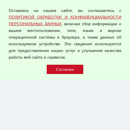
персональных данных
Оставаясь на нашем сайте, вы соглашаетесь с
Согласием на обработку персональных данных
ПОЛИТИКОЙ ОБРАБОТКИ И КОНФИДЕНЦИАЛЬНОСТИ
Оферта оптовой купли-продажи
ПЕРСОНАЛЬНЫХ ДАННЫХ
, включая сбор информации о
Публичная оферта
вашем местоположении, типе, языке и версии
операционной системы и браузера, а также данных об
используемом устройстве. Эти сведения используются
для предоставления наших услуг и улучшения качества
© 2026 ООО "Феникс"
работы веб-сайта и сервисов.
Все права защищены.