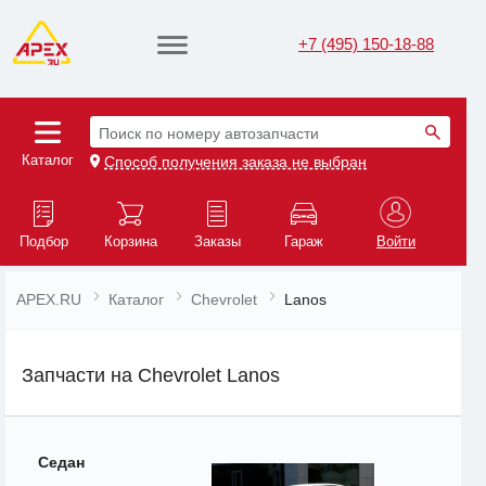
+7 (495) 150-18-88
Поиск по номеру автозапчасти
Каталог
Способ получения заказа не выбран
Подбор
Корзина
Заказы
Гараж
Войти
APEX.RU
Каталог
Chevrolet
Lanos
Запчасти на Chevrolet Lanos
Седан