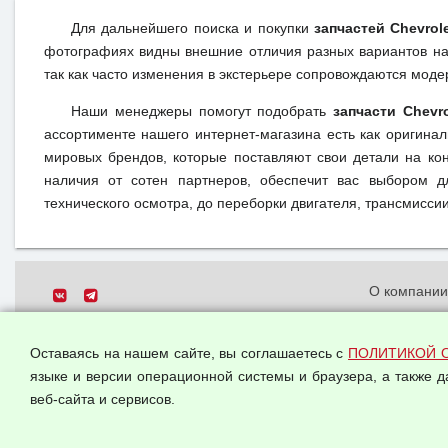
Для дальнейшего поиска и покупки
запчастей Chevrol
фотографиях видны внешние отличия разных вариантов на 
так как часто изменения в экстерьере сопровождаются моде
Наши менеджеры помогут подобрать
запчасти Chevr
ассортименте нашего интернет-магазина есть как оригина
мировых брендов, которые поставляют свои детали на кон
наличия от сотен партнеров, обеспечит вас выбором д
технического осмотра, до переборки двигателя, трансмиссии,
О компани
Политика о
© 2026 ООО "Феникс"
персональн
Оставаясь на нашем сайте, вы соглашаетесь с
ПОЛИТИКОЙ 
Все права защищены.
Согласием 
языке и версии операционной системы и браузера, а также 
данных
веб-сайта и сервисов.
Оферта опт
Публичная 