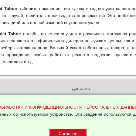
et Tahoe
выберите поколение, тип кузова и год выпуска вашего а
тот случай, если годы производства пересекаются. Это необходи
рнизацией или полной заменой внутренних узлов.
olet Tahoe
онлайн, по телефону или в розничных магазинах ряд
льные запчасти от официальных дилеров по лучшим ценам, так и 
вейеры автоконцернов. Большой склад собственных товара, а та
ля проведения любых работ: от ремонта подвески, рулевого 
 электрики и т.д.
и
Доставка
бработки и конфиденциальности
Вакансии
ых данных
Оплата и возвраты
ОБРАБОТКИ И КОНФИДЕНЦИАЛЬНОСТИ ПЕРСОНАЛЬНЫХ ДАННЫ
на обработку персональных
данных об используемом устройстве. Эти сведения используются д
Арендодателям
Написать письмо Руководству
овой купли-продажи
оферта