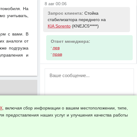
8 авг 00:06
втомобиля. На
Запрос клиента:
Стойка
мо учитывать,
стабилизатора переднего на
KIA Sorento
(KNEJC5*****)
ом с вами. В
их аналоги от
Ответ менеджера:
-
лев
кже подгрузка
-
прав
управления и
ВНИМАНИЕ!
Возможность отправлять сообщения
для незарегистрированных
пользователей временно отключена!
Зарегистрируйтесь или войдите в свой
аккаунт.
Х
, включая сбор информации о вашем местоположении, типе,
ля предоставления наших услуг и улучшения качества работы
Прикрепить