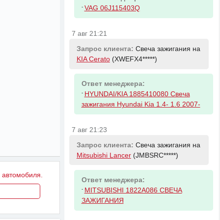
-
VAG 06J115403Q
7 авг 21:21
Запрос клиента:
Свеча зажигания на
KIA Cerato
(XWEFX4*****)
Ответ менеджера:
-
HYUNDAI/KIA 1885410080 Свеча
зажигания Hyundai Kia 1.4- 1.6 2007-
7 авг 21:23
Запрос клиента:
Свеча зажигания на
Mitsubishi Lancer
(JMBSRC*****)
у автомобиля.
Ответ менеджера:
-
MITSUBISHI 1822A086 СВЕЧА
ЗАЖИГАНИЯ