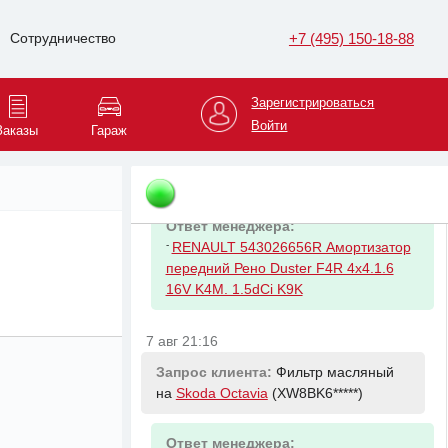
-
SSANGYONG 2240034301 Фильтр
топливный SSANGYONG Actyon (10-)
+7 (495) 150-18-88
Сотрудничество
(G20)
Зарегистрироваться
7 авг 20:46
Войти
Заказы
Гараж
Запрос клиента:
Амортизатор
передний левый на
Renault Duster
(X7LHSR*****)
Ответ менеджера:
-
RENAULT 543026656R Амортизатор
передний Рено Duster F4R 4x4.1.6
16V K4M. 1.5dCi K9K
7 авг 21:16
Запрос клиента:
Фильтр масляный
на
Skoda Octavia
(XW8BK6*****)
Ответ менеджера: