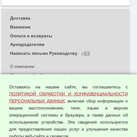
Доставка
Вакансии
Оплата и возвраты
Арендодателям
Написать письмо Руководству
О компании
Политика обработки и конфиденциальности
персональных данных
Оставаясь на нашем сайте, вы соглашаетесь с
Согласием на обработку персональных данных
ПОЛИТИКОЙ ОБРАБОТКИ И КОНФИДЕНЦИАЛЬНОСТИ
Оферта оптовой купли-продажи
ПЕРСОНАЛЬНЫХ ДАННЫХ
, включая сбор информации о
Публичная оферта
вашем местоположении, типе, языке и версии
операционной системы и браузера, а также данных об
используемом устройстве. Эти сведения используются
для предоставления наших услуг и улучшения качества
© 2026 ООО "Феникс"
работы веб-сайта и сервисов.