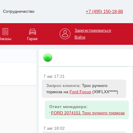
7 авг 17:14
+7 (495) 150-18-88
Сотрудничество
Запрос клиента:
Прокладка
клапанной крышки на
Opel Astra
(XWF0AH*****)
Зарегистрироваться
Войти
Заказы
Гараж
Ответ менеджера:
-
GENERAL MOTORS 55354237
Прокладка клапанной крышки OPEL
ASTRA G H J.CHEVY AVEO 250 3
7 авг 17:21
Запрос клиента:
Трос ручного
тормоза на
Ford Focus
(X9FLXX*****)
Ответ менеджера:
-
FORD 2074151 Трос ручного тормоза
7 авг 18:02