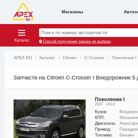
Магазины
Автос
Поиск по номеру автозапчасти
Каталог
Способ получения заказа не выбран
APEX.RU
Каталог
Citroen
C-Crosser
Поколение I
Запчасти на Citroen C-Crosser I Внедорожник 5 
Поколение I
2007 - 2013
Кузов:
Внедорож
КПП:
Механич
Двигатель:
Атмосфер
Привод:
Передни
Топливо:
Бензин