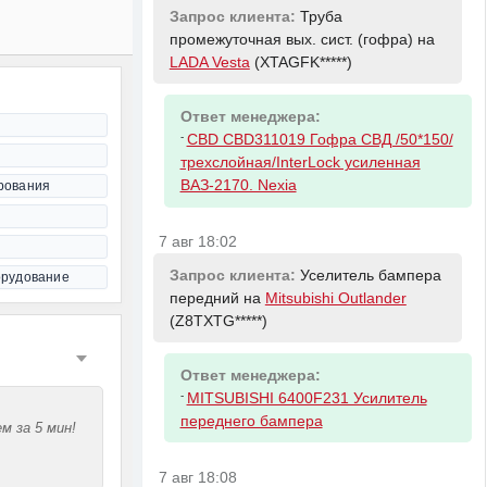
Запрос клиента:
Труба
промежуточная вых. сист. (гофра) на
LADA Vesta
(XTAGFK*****)
Ответ менеджера:
-
CBD CBD311019 Гофра СВД /50*150/
трехслойная/InterLock усиленная
ВАЗ-2170. Nexia
рования
7 авг 18:02
Запрос клиента:
Уселитель бампера
орудование
передний на
Mitsubishi Outlander
(Z8TXTG*****)
Ответ менеджера:
-
MITSUBISHI 6400F231 Усилитель
переднего бампера
м за 5 мин!
7 авг 18:08