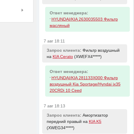
Ответ менеджера:
-
HYUNDAI/KIA 2630035503 Фильтр
масляный
7 авг 18:11
Запрос клиента:
Фильтр воздушный
на
KIA Cerato
(XWEFX4*****)
Ответ менеджера:
-
HYUNDAI/KIA 281133X000 Фильтр
воздушный Kia Sportage/Hyndai ix35
20CRDi 10 Ceed
7 авг 18:13
Запрос клиента:
Амортизатор
передний правый на
KIA K5
(XWEG34*****)