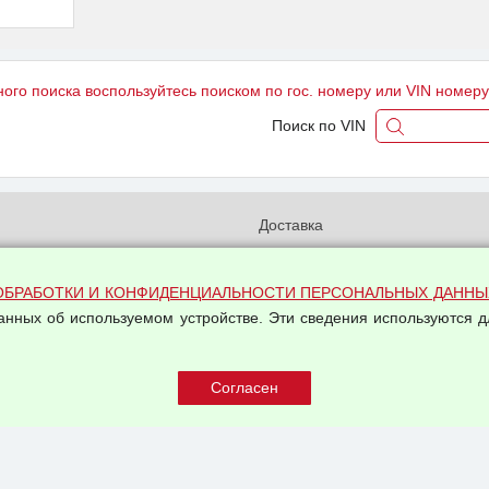
ного поиска воспользуйтесь поиском по гос. номеру или VIN номер
Поиск по VIN
и
Доставка
бработки и конфиденциальности
Вакансии
ых данных
Оплата и возвраты
ОБРАБОТКИ И КОНФИДЕНЦИАЛЬНОСТИ ПЕРСОНАЛЬНЫХ ДАННЫ
на обработку персональных
данных об используемом устройстве. Эти сведения используются д
Арендодателям
Написать письмо Руководству
овой купли-продажи
оферта