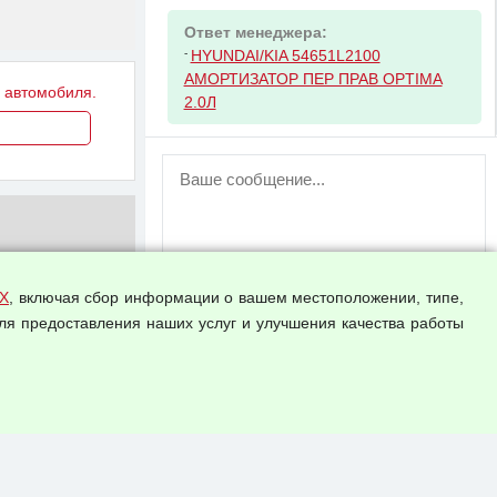
Ответ менеджера:
-
HYUNDAI/KIA 54651L2100
АМОРТИЗАТОР ПЕР ПРАВ OPTIMA
у автомобиля.
2.0Л
ВНИМАНИЕ!
Возможность отправлять сообщения
для незарегистрированных
пользователей временно отключена!
Зарегистрируйтесь или войдите в свой
аккаунт.
Х
, включая сбор информации о вашем местоположении, типе,
ля предоставления наших услуг и улучшения качества работы
Прикрепить