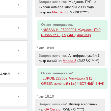
Запрос клиента:
Жидкость ГУР на
ниссан алмера классик 2008 года 1
литр на
Mazda 3
(JMZBK1*****)
Ответ менеджера:
-
NISSAN KLF5000001 Жидкость ГУР
Nissan PSF (1л.) ЖБ (красная)
7 авг 18:09
Запрос клиента:
Антифриз лукойл 1
литр синий на
Mazda 3
(JMZBK1*****)
Ответ менеджера:
вания
-
LUKOIL 227387 Антифриз G11
GREEN зелёный (1кг) ЧЕСТНЫЙ ЗНАК
7 авг 18:10
Запрос клиента:
Фильтр масляный
на
KIA Cerato
(XWEFX4*****)