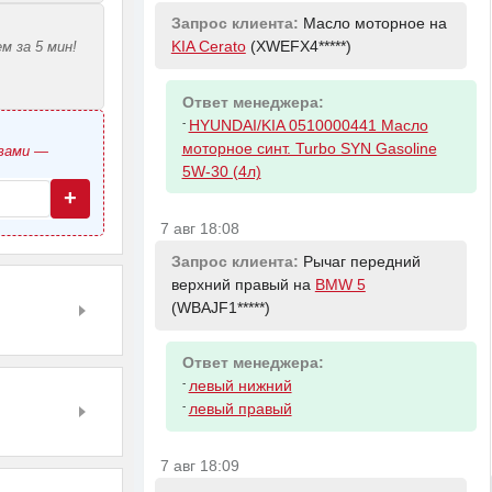
Запрос клиента:
Масло моторное на
м за 5 мин!
KIA Cerato
(XWEFX4*****)
Ответ менеджера:
-
HYUNDAI/KIA 0510000441 Масло
моторное синт. Turbo SYN Gasoline
овами —
5W-30 (4л)
+
7 авг 18:08
Запрос клиента:
Рычаг передний
верхний правый на
BMW 5
(WBAJF1*****)
Ответ менеджера:
-
левый нижний
-
левый правый
7 авг 18:09