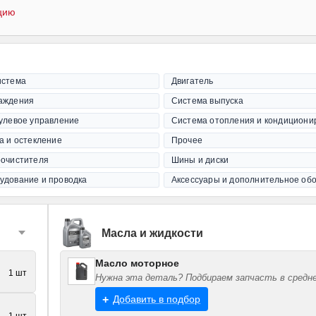
цию
истема
Двигатель
аждения
Система выпуска
рулевое управление
Система отопления и кондициони
а и остекление
Прочее
оочистителя
Шины и диски
удование и проводка
Аксессуары и дополнительное об
Масла и жидкости
Масло моторное
1 шт
Нужна эта деталь? Подбираем запчасть в средне
Добавить в подбор
1 шт