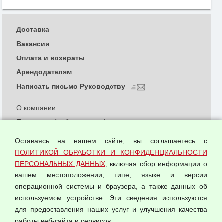
Доставка
Вакансии
Оплата и возвраты
Арендодателям
Написать письмо Руководству
О компании
Политика обработки и конфиденциальности
персональных данных
Оставаясь на нашем сайте, вы соглашаетесь с
Согласием на обработку персональных данных
ПОЛИТИКОЙ ОБРАБОТКИ И КОНФИДЕНЦИАЛЬНОСТИ
Оферта оптовой купли-продажи
ПЕРСОНАЛЬНЫХ ДАННЫХ
, включая сбор информации о
Публичная оферта
вашем местоположении, типе, языке и версии
операционной системы и браузера, а также данных об
используемом устройстве. Эти сведения используются
для предоставления наших услуг и улучшения качества
© 2026 ООО "Феникс"
работы веб-сайта и сервисов.