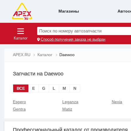
Магазины
Автос
Поиск по номеру автозапчасти
Каталог
Способ получения заказа не выбран
APEX.RU
Каталог
Daewoo
Запчасти на Daewoo
ВСЕ
E
G
L
M
N
Espero
Leganza
Nexia
Gentra
Matiz
Профессиональный каталог от производителя