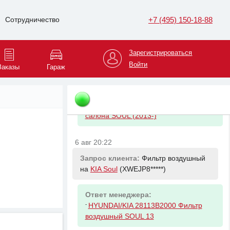
-
HYUNDAI/KIA 2630035505 Фильтр
масляный Kia & Hyundai
+7 (495) 150-18-88
Сотрудничество
6 авг 20:22
Зарегистрироваться
Запрос клиента:
Фильтр салона на
Войти
Заказы
Гараж
KIA Soul
(XWEJP8*****)
Ответ менеджера:
-
HYUNDAI/KIA 97133B2000 Фильтр
салона SOUL (2013-)
6 авг 20:22
Запрос клиента:
Фильтр воздушный
на
KIA Soul
(XWEJP8*****)
Ответ менеджера:
-
HYUNDAI/KIA 28113B2000 Фильтр
воздушный SOUL 13