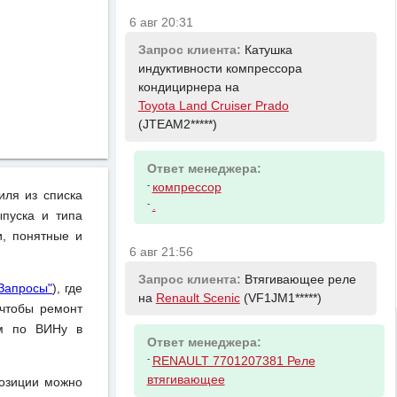
6 авг 20:31
Запрос клиента:
Катушка
индуктивности компрессора
кондицирнера на
Toyota Land Cruiser Prado
(JTEAM2*****)
Ответ менеджера:
-
компрессор
иля из списка
-
.
пуска и типа
и, понятные и
6 авг 21:56
Запрос клиента:
Втягивающее реле
"Запросы"
), где
на
Renault Scenic
(VF1JM1*****)
чтобы ремонт
ом по ВИНу в
Ответ менеджера:
-
RENAULT 7701207381 Реле
втягивающее
позиции можно